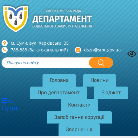
м. Суми, вул. Харкiвська, 35
788-888 (багатоканальний)
dszn@smr.gov.ua
Головна
Новини
Про департамент
Бюджет
м.
Контакти
Суми
Запобігання корупції
Звернення