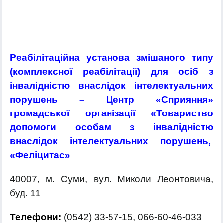
Реаб
і
л
і
тац
і
йна установа зм
і
шаного типу
(комплексно
ї
реаб
і
л
і
тац
ії
) для ос
і
б з
і
нвал
і
дн
і
стю внасл
і
док
і
нтелектуальних
порушень – Центр «Сприяння»
громадсько
ї
орган
і
зац
ії
«
Товариство
допомоги особам з інвалідністю
внаслідок інтелектуальних порушень,
«Фел
і
цитас»
40007, м. Суми, вул. Миколи Леонтовича,
буд. 11
Телефони:
(0542) 33-57-15, 066-60-46-033