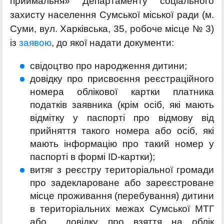
приймальня» Департаменту соціального
захисту населення Сумської міської ради (м.
Суми, вул. Харківська, 35, робоче місце № 3)
із
заявою
, до якої надати документи:
свідоцтво про народження дитини;
довідку про присвоєння реєстраційного
номера облікової картки платника
податків заявника (крім осіб, які мають
відмітку у паспорті про відмову від
прийняття такого номера або осіб, які
мають інформацію про такий номер у
паспорті в формі ID-картки);
витяг з реєстру територіальної громади
про задеклароване або зареєстроване
місце проживання (перебування) дитини
в територіальних межах Сумської МТГ
або довідку про взяття на облік