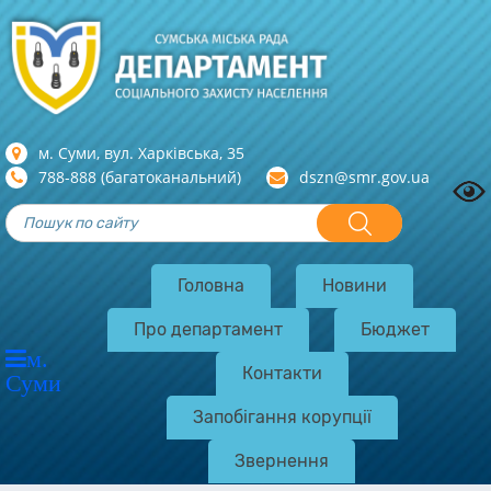
м. Суми, вул. Харкiвська, 35
788-888 (багатоканальний)
dszn@smr.gov.ua
Головна
Новини
Про департамент
Бюджет
м.
Контакти
Суми
Запобігання корупції
Звернення