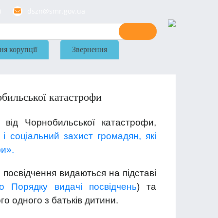
)
dszn@smr.gov.ua
ня корупції
Звернення
обильської катастрофи
 від Чорнобильської катастрофи,
і соціальний захист громадян, які
и».
 посвідчення видаються на підставі
о Порядку видачі посвідчень
) та
о одного з батьків дитини.