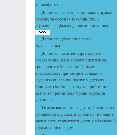
з інвалідністю
Допомога особам, які не мають права на
пенсію, та особам з інвалідністю, і
державна соціальна допомога на догляд
Допомога дітям померлого
годувальника
Допомога на дітей-сиріт та дітей,
позбавлених батьківського піклування,
грошового забезпечення батькам-
вихователям і прийомним батькам за
надання соціальних послуг у дитячих
будинках сімейного типу та прийомних
сім’ях за принципом “гроші ходять за
дитиною”
Тимчасова допомога дітям, батьки яких
ухиляються від сплати аліментів, не мають
можливості утримувати дитину або місце їх
проживання невідоме.