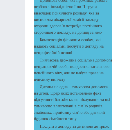
Допомога особі, яка проживає разом з
особою з інвалідністю І чи ІІ групи
внаслідок психічного розладу, яка за
висновком лікарської комісії закладу
охорони здоров’я потребує постійного
стороннього догляду, на догляд за нею
Компенсація фізичним особам, які
надають соціальні послуги з догляду на
непрофесійній основі
Тимчасова державна соціальна допомога
непрацюючій особі, яка досягла загального
пенсійного віку, але не набула права на
пенсійну виплату
Дитина не одна – тимчасова допомога
на дітей, щодо яких встановлено факт
відсутності батьківського піклування та які
тимчасово влаштовані в сім’ю родичів,
знайомих, прийомну сім’ю або дитячий
будинок сімейного типу
Послуга з догляду за дитиною до трьох