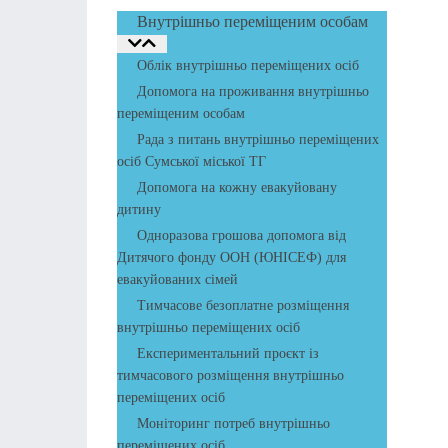
Внутрішньо переміщеним особам
Облік внутрішньо переміщених осіб
Допомога на проживання внутрішньо
переміщеним особам
Рада з питань внутрішньо переміщених
осіб Сумської міської ТГ
Допомога на кожну евакуйовану
дитину
Одноразова грошова допомога від
Дитячого фонду ООН (ЮНІСЕФ) для
евакуйованих сімей
Тимчасове безоплатне розміщення
внутрішньо переміщених осіб
Експериментальний проєкт із
тимчасового розміщення внутрішньо
переміщених осіб
Моніторинг потреб внутрішньо
переміщених осіб