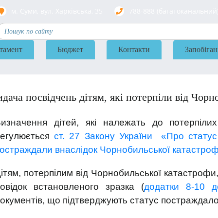
м. Суми, вул. Харкiвська, 35
788-888 (багатоканальний
тамент
Бюджет
Контакти
Запобіган
дача посвідчень дітям, які потерпіли від Чорн
изначення дітей, які належать до потерпілих
регулюється
ст. 27 Закону України «Про статус 
остраждали внаслідок Чорнобильської катастроф
ітям, потерпілим від Чорнобильської катастрофи,
овідок встановленого зразка (
додатки 8-10 д
окументів, що підтверджують статус постраждалог