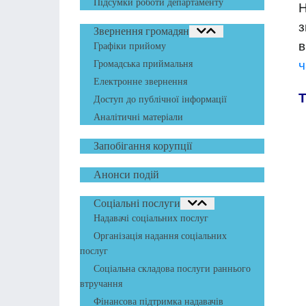
Підсумки роботи департаменту
Н
з
Звернення громадян
в
Графіки прийому
ч
Громадська приймальня
Електронне звернення
Доступ до публічної інформації
Аналітичні матеріали
Запобігання корупції
Анонси подій
Соціальні послуги
Надавачі соціальних послуг
Організація надання соціальних
послуг
Соціальна складова послуги раннього
втручання
Фінансова підтримка надавачів