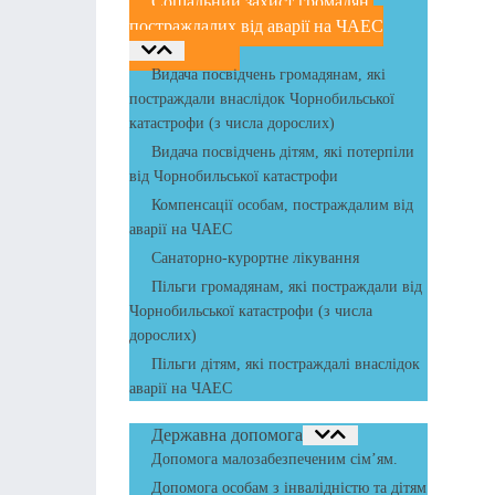
Соціальний захист громадян,
постраждалих від аварії на ЧАЕС
Видача посвідчень громадянам, які
постраждали внаслідок Чорнобильської
катастрофи (з числа дорослих)
Видача посвідчень дітям, які потерпіли
від Чорнобильської катастрофи
Компенсації особам, постраждалим від
аварії на ЧАЕС
Санаторно-курортне лікування
Пільги громадянам, які постраждали від
Чорнобильської катастрофи (з числа
дорослих)
Пільги дітям, які постраждалі внаслідок
аварії на ЧАЕС
Державна допомога
Допомога малозабезпеченим сім’ям.
Допомога особам з інвалідністю та дітям