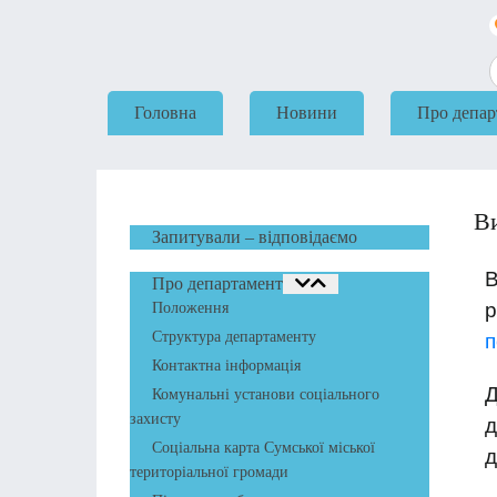
Головна
Новини
Про депар
Ви
Запитували – відповідаємо
В
Про департамент
Положення
Структура департаменту
п
Контактна інформація
Д
Комунальні установи соціального
захисту
д
Соціальна карта Сумської міської
д
територіальної громади