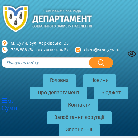
м. Суми, вул. Харкiвська, 35
788-888 (багатоканальний)
dszn@smr.gov.ua
Головна
Новини
Про департамент
Бюджет
м.
Контакти
Суми
Запобігання корупції
Звернення