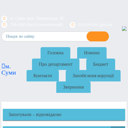
м. Суми, вул. Харкiвська, 35
788-888 (багатоканальний)
dszn@smr.gov.ua
Головна
Новини
Про департамент
Бюджет
м.
Суми
Контакти
Запобігання корупції
Звернення
Запитували – відповідаємо