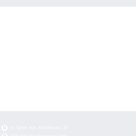
м. Суми, вул. Харкiвська, 35
788-888 (багатоканальний)