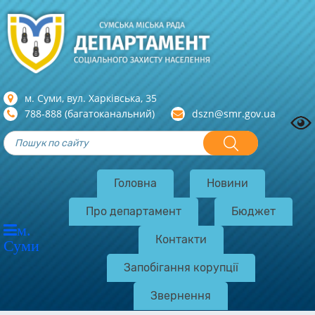
м. Суми, вул. Харкiвська, 35
788-888 (багатоканальний)
dszn@smr.gov.ua
Головна
Новини
Про департамент
Бюджет
м.
Контакти
Суми
Запобігання корупції
Звернення