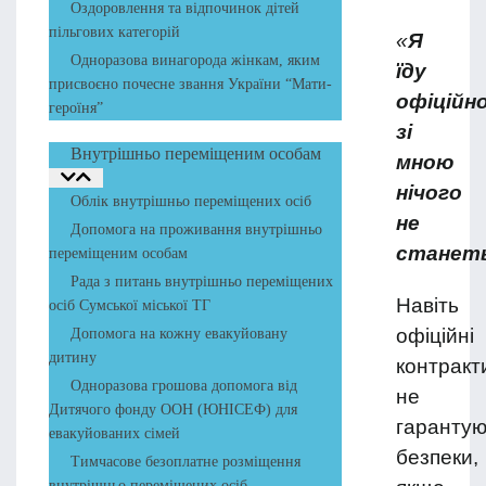
Оздоровлення та відпочинок дітей
пільгових категорій
«
Я
Одноразова винагорода жінкам, яким
їду
присвоєно почесне звання України “Мати-
офіційно
героїня”
зі
Внутрішньо переміщеним особам
мною
нічого
Облік внутрішньо переміщених осіб
не
Допомога на проживання внутрішньо
станет
переміщеним особам
Рада з питань внутрішньо переміщених
Навіть
осіб Сумської міської ТГ
офіційні
Допомога на кожну евакуйовану
дитину
контракт
Одноразова грошова допомога від
не
Дитячого фонду ООН (ЮНІСЕФ) для
гарантую
евакуйованих сімей
безпеки,
Тимчасове безоплатне розміщення
внутрішньо переміщених осіб