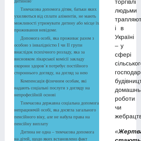
торгівлі
дитиною”
Тимчасова допомога дітям, батьки яких
людьми
ухиляються від сплати аліментів, не мають
трапляю
можливості утримувати дитину або місце їх
і в
проживання невідоме.
Україні
Допомога особі, яка проживає разом з
– у
особою з інвалідністю І чи ІІ групи
внаслідок психічного розладу, яка за
сфері
висновком лікарської комісії закладу
сільськог
охорони здоров’я потребує постійного
господар
стороннього догляду, на догляд за нею
будівниц
Компенсація фізичним особам, які
надають соціальні послуги з догляду на
домашнь
непрофесійній основі
роботи
Тимчасова державна соціальна допомога
чи
непрацюючій особі, яка досягла загального
жебрацтв
пенсійного віку, але не набула права на
пенсійну виплату
«
Жертв
Дитина не одна – тимчасова допомога
на дітей, щодо яких встановлено факт
стають