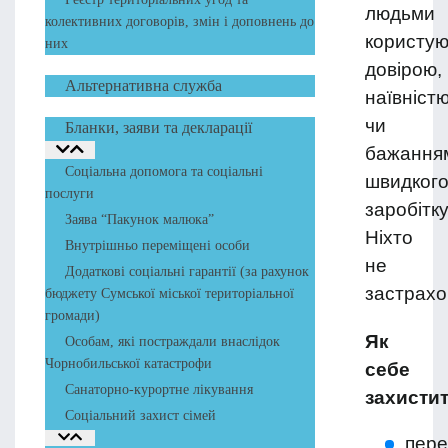
людьми
колективних договорів, змін і доповнень до
користую
них
довірою,
Альтернативна служба
наївніст
чи
Бланки, заяви та декларації
бажання
Соціальна допомога та соціальні
швидког
послуги
заробітку
Заява “Пакунок малюка”
Ніхто
Внутрішньо переміщені особи
не
Додаткові соціальні гарантії (за рахунок
застрахо
бюджету Сумської міської територіальної
громади)
Як
Особам, які постраждали внаслідок
Чорнобильської катастрофи
себе
Санаторно-курортне лікування
захистит
Соціальний захист сімей
пере