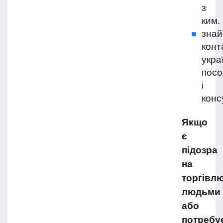
з
ким.
знай
конт
укра
посо
і
конс
Якщо
є
підозра
на
торгівл
людьми
або
потребу