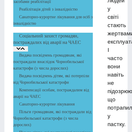
людей
засобами реабілітації
у
Реабілітація дітей з інвалідністю
світі
Санаторно-курортне лікування для осіб з
інвалідністю
стають
жертвам
Соціальний захист громадян,
експлуата
постраждалих від аварії на ЧАЕС
І
Видача посвідчень громадянам, які
часто
постраждали внаслідок Чорнобильської
вони
катастрофи (з числа дорослих)
навіть
Видача посвідчень дітям, які потерпіли
не
від Чорнобильської катастрофи
Компенсації особам, постраждалим від
підозрюю
аварії на ЧАЕС
що
Санаторно-курортне лікування
потрапи
Пільги громадянам, які постраждали від
у
Чорнобильської катастрофи (з числа
пастку.
дорослих)