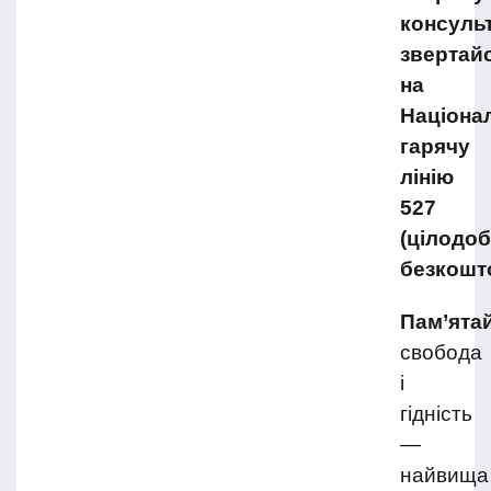
консульт
звертай
на
Націона
гарячу
лінію
527
(цілодоб
безкошт
Пам’ятай
с
вобода
і
гідність
—
найвища