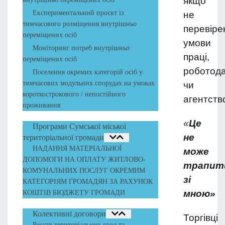
якщо
Експериментальний проєкт із
не
тимчасового розміщення внутрішньо
перевіре
переміщених осіб
умови
Моніторинг потреб внутрішньо
праці,
переміщених осіб
роботод
Поселення окремих категорій осіб у
тимчасових модульних спорудах на умовах
чи
короткострокового / непостійного
агентств
проживання
«
Це
Програми Сумської міської
не
територіальної громади
НАДАННЯ МАТЕРІАЛЬНОЇ
може
ДОПОМОГИ НА ОПЛАТУ ЖИТЛОВО-
трапит
КОМУНАЛЬНИХ ПОСЛУГ ОКРЕМИМ
зі
КАТЕГОРІЯМ ГРОМАДЯН ЗА РАХУНОК
мною
»
КОШТІВ БЮДЖЕТУ ГРОМАДИ
Колективні договори
Торгівці
Реєстр територіальних угод та