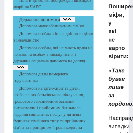
Пільги дітям, які постраждалі внаслідок
Поширен
аварії на ЧАЕС
міфи,
Державна допомога
у
Допомога малозабезпеченим сім’ям.
які
Допомога особам з інвалідністю та дітям
не
з інвалідністю
варто
Допомога особам, які не мають права на
пенсію, та особам з інвалідністю, і
вірити:
державна соціальна допомога на догляд
«
Таке
Допомога дітям померлого
буває
годувальника
лише
Допомога на дітей-сиріт та дітей,
за
позбавлених батьківського піклування,
грошового забезпечення батькам-
кордон
вихователям і прийомним батькам за
надання соціальних послуг у дитячих
Насправд
будинках сімейного типу та прийомних
випадки
сім’ях за принципом “гроші ходять за