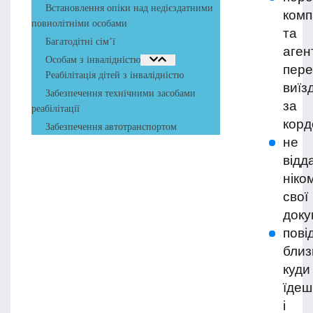
Встановлення опіки над недієздатними
комп
повнолітніми особами
та
Багатодітні сім’ї
аген
Особам з інвалідністю
пер
Реабілітація дітей з інвалідністю
виїз
Забезпечення технічними засобами
за
реабілітації
корд
Забезпечення автотранспортом
не
відд
ніко
свої
доку
пові
близ
куди
їдеш
і