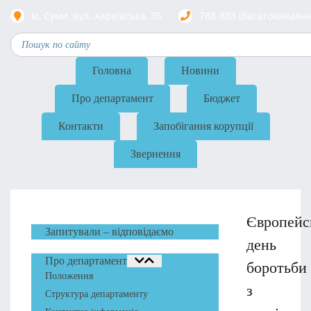
м. Суми, вул. Харкiвська, 35
788-888 (багатоканаль
Головна
Новини
Про департамент
Бюджет
Контакти
Запобігання корупції
Звернення
Європейс
Запитували – відповідаємо
день
Про департамент
боротьби
Положення
з
Структура департаменту