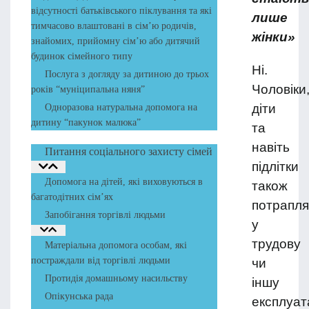
відсутності батьківського піклування та які
лише
тимчасово влаштовані в сім’ю родичів,
жінки
»
знайомих, прийомну сім’ю або дитячий
будинок сімейного типу
Ні.
Послуга з догляду за дитиною до трьох
Чоловіки
років “муніципальна няня”
діти
Одноразова натуральна допомога на
дитину “пакунок малюка”
та
навіть
Питання соціального захисту сімей
підлітки
Допомога на дітей, які виховуються в
також
багатодітних сім’ях
потрапл
Запобігання торгівлі людьми
у
трудову
Матеріальна допомога особам, які
постраждали від торгівлі людьми
чи
Протидія домашньому насильству
іншу
Опікунська рада
експлуат