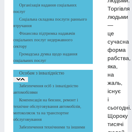
людьми.
Організація надання соціальних
Торгівля
послуг
людьми
Соціальна складова послуги раннього
—
втручання
це
Фінансова підтримка надавачів
соціальних послуг недержавного
сучасна
сектору
форма
Громадська думка щодо надання
рабства,
соціальних послуг
яка,
Особам з інвалідністю
на
жаль,
Забезпечення осіб з інвалідністю
існує
автомобілями
і
Компенсація на бензин, ремонт і
технічне обслуговування автомобілів,
сьогодні.
мотоколясок та на транспортне
Щороку
обслуговування
тисячі
Забезпечення технічними та іншими