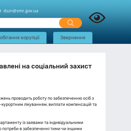
dszn@smr.gov.ua
обігання корупції
Звернення
авлені на соціальний захист
жень проводить роботу по забезпеченню осіб з
о-курортним лікуванням, виплати компенсацій та
артаменту із заявами та індивідуальними
до потреби в забезпеченні тими чи іншими