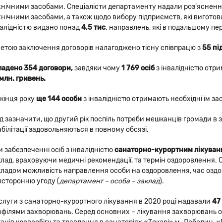
хнічними засобами. Спеціалісти департаменту надали роз’яснен
хнічними засобами, а також щодо вибору підприємств, які виготовл
валідністю видано понад
4,5 тис
. направлень, які в подальшому пе
метою заключення договорів налагоджено тісну співпрацю з
55 п
ладено 354 договори,
завдяки чому
1 769 осіб
з інвалідністю отр
 млн. гривень.
 кінця року
ще 144 особи
з інвалідністю отримають необхідні їм за
ід зазначити, що другий рік поспіль потреби мешканців громади в
білітації задовольняються в повному обсязі.
 забезпеченні осіб з інвалідністю
санаторно-курортним лікуван
клад, враховуючи медичні рекомендації, та термін оздоровлення. 
кладом можливість направлення особи на оздоровлення, час озд
исторонню угоду (
департамент – особа – заклад
).
слуги з санаторно-курортного лікування в 2020 році надавали
47
офілями захворювань. Серед основних – лікування захворювань о