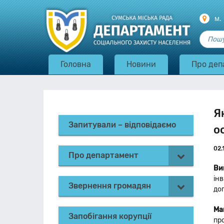
м.
Головна
Новини
Про деп
Я
Запитували – відповідаємо
о
02.
Про департамент
Ви
ін
Звернення громадян
до
Ма
Запобігання корупції
пр