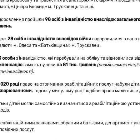
ганів кровообігу та травлення в санаторіях «Токарі» м. Лебедин, 
асті, «Дніпро Бескид» м. Трускавець та інші.
доровлення пройшли
98 осіб з інвалідністю внаслідок загально
ивень.
кож
28 осіб з інвалідністю внаслідок війни
оздоровилися в санато
алют» м. Одеса та «Батьківщина» м. Трускавец.
3 особи
з інвалідністю, які перебували на обліку та відмовилися в
мпенсацію
замість путівки
на 81 тис. гривень
(розмір компенсації 
пи інвалідності).
2020 році
право на отримання реабілітаційних послуг набули діти
хворюваннями,
тоді як у минулому році подібне право мали лише 
тьки дітей могли самостійно визначитися з реабілітаційною уст
одів.
 реабілітаційними закладами, обраними батьками, департамент укл
повідних послуг.