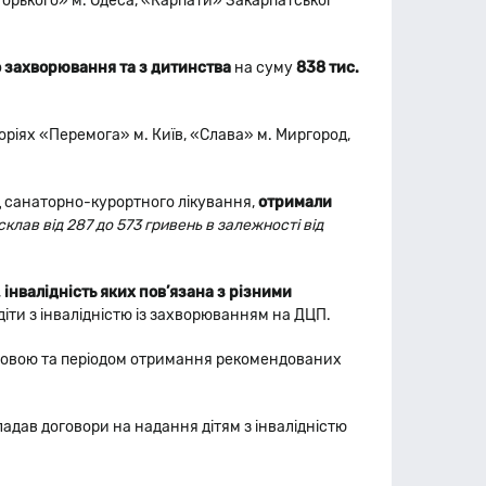
«Горького» м. Одеса, «Карпати» Закарпатської
го захворювання та з дитинства
на суму
838 тис.
ріях «Перемога» м. Київ, «Слава» м. Миргород,
ід санаторно-курортного лікування,
отримали
склав від 287 до 573 гривень в залежності від
,
інвалідність яких пов’язана з різними
діти з інвалідністю із захворюванням на ДЦП.
ановою та періодом отримання рекомендованих
адав договори на надання дітям з інвалідністю