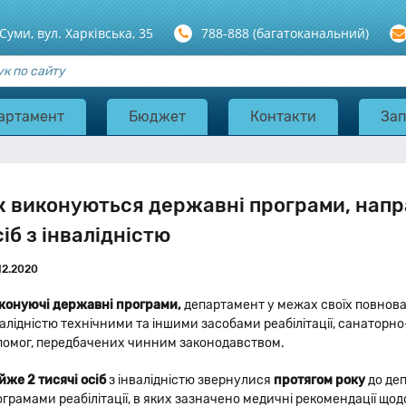
 Суми, вул. Харкiвська, 35
788-888 (багатоканальний)
артамент
Бюджет
Контакти
Зап
к виконуються державні програми, напр
сіб з інвалідністю
12.2020
конуючі державні програми,
департамент у межах своїх повнова
валідністю технічними та іншими засобами реабілітації, санаторн
помог, передбачених чинним законодавством.
йже 2 тисячі осіб
з інвалідністю звернулися
протягом року
до деп
ограмами реабілітації, в яких зазначено медичні рекомендації що