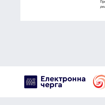
Пр
реа