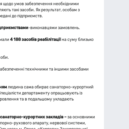
ня щодо умов забезпечення необхідними
яють такі засоби. Як результат, особам з
редані до підприємств.
ідприємствами
-виконавцями замовлень.
имали
4 188 засобів реабілітації
на суму близько
соби.
 забезпеченні технічними та іншими засобами
ням
людина сама обирає санаторно-курортний
Спеціалісти департаменту опрацьовують із
оровлення та в подальшому укладають
 санаторно-курортних закладів –
за основними
порно-рухового апарату, нервової системи,