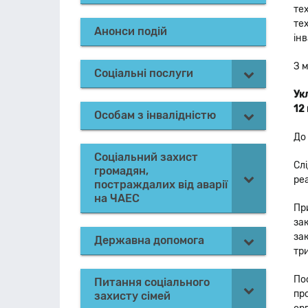
те
те
Анонси подій
ін
З 
Соціальні послуги
Ук
12
Особам з інвалідністю
До
Соціальний захист
Сл
громадян,
реа
постраждалих від аварії
на ЧАЕС
При
за
за
Державна допомога
тр
По
Питання соціального
пр
захисту сімей