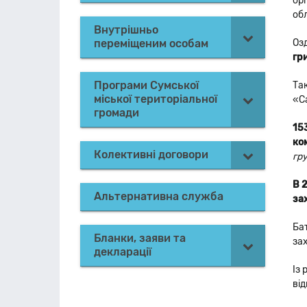
ор
обл
Внутрішньо
переміщеним особам
Оз
гр
Програми Сумської
Та
міської територіальної
«С
громади
15
ко
Колективні договори
гру
В 
Альтернативна служба
за
Ба
Бланки, заяви та
зах
декларації
Із
від