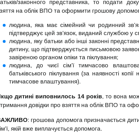
атьків/законного представника, то подати до
зяття на облік ВПО та оформити грошову допомо
людина, яка має сімейний чи родинний зв’я
підтверджує цей зв’язок, виданий службою у с
людина, яку батьки або інші законні предста
дитину, що підтверджується письмовою заявою
завіреною органом опіки та піклування;
людина, до чиєї сім’ї тимчасово влаштов
батьківського піклування (за наявності копії
тимчасове влаштування).
Якщо дитині виповнилось
14 років
, то вона мо
тримання довідки про взяття на облік ВПО та оф
ВАЖЛИВО
: грошова допомога призначається дити
ім’ї, якій вже виплачується допомога.