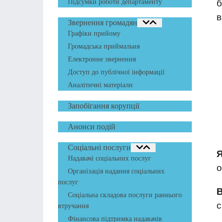
Підсумки роботи департаменту
б
в
Звернення громадян
Графіки прийому
Громадська приймальня
Електронне звернення
Доступ до публічної інформації
Аналітичні матеріали
Запобігання корупції
Анонси подій
Соціальні послуги
Надавачі соціальних послуг
о
Організація надання соціальних
послуг
Соціальна складова послуги раннього
с
втручання
Фінансова підтримка надавачів