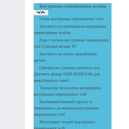
Внутрішньо переміщеним особам
Облік внутрішньо переміщених осіб
Допомога на проживання внутрішньо
переміщеним особам
Рада з питань внутрішньо переміщених
осіб Сумської міської ТГ
Допомога на кожну евакуйовану
дитину
Одноразова грошова допомога від
Дитячого фонду ООН (ЮНІСЕФ) для
евакуйованих сімей
Тимчасове безоплатне розміщення
внутрішньо переміщених осіб
Експериментальний проєкт із
тимчасового розміщення внутрішньо
переміщених осіб
Моніторинг потреб внутрішньо
переміщених осіб