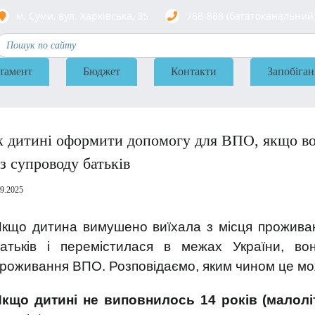
м. Суми, вул. Харкiвська, 35
788-888 (багатоканальний
тамент
Бюджет
Контакти
Запобіган
к дитині оформити допомогу для ВПО, якщо во
з супроводу батьків
09.2025
кщо дитина вимушено виїхала з місця проживан
атьків і перемістилася в межах України, 
роживання ВПО. Розповідаємо, яким чином це мо
кщо дитині не виповнилось 14 років (малолі