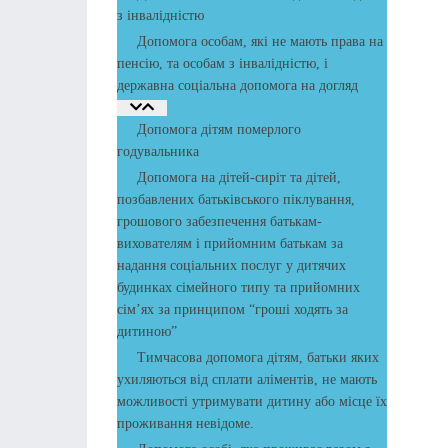
з інвалідністю
Допомога особам, які не мають права на
пенсію, та особам з інвалідністю, і
державна соціальна допомога на догляд
Допомога дітям померлого
годувальника
Допомога на дітей-сиріт та дітей,
позбавлених батьківського піклування,
грошового забезпечення батькам-
вихователям і прийомним батькам за
надання соціальних послуг у дитячих
будинках сімейного типу та прийомних
сім’ях за принципом “гроші ходять за
дитиною”
Тимчасова допомога дітям, батьки яких
ухиляються від сплати аліментів, не мають
можливості утримувати дитину або місце їх
проживання невідоме.