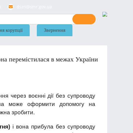
)
dszn@smr.gov.ua
ня корупції
Звернення
на перемістилася в межах України
ня через воєнні дії без супроводу
вона може оформити допомогу на
жна зробити.
тня)
і вона прибула без супроводу