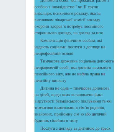
Допомога особі, яка проживає разом з
особою з інвалідністю І чи ІІ групи
внаслідок психічного розладу, яка за
висновком лікарської комісії закладу
охорони здоров’я потребує постійного
стороннього догляду, на догляд за нею
Компенсація фізичним особам, які
надають соціальні послуги з догляду на
непрофесійній основі
Тимчасова державна соціальна допомога
непрацюючій особі, яка досягла загального
пенсійного віку, але не набула права на
пенсійну виплату
Дитина не одна – тимчасова допомога
на дітей, щодо яких встановлено факт
відсутності батьківського піклування та які
тимчасово влаштовані в сім’ю родичів,
знайомих, прийомну сім’ю або дитячий
будинок сімейного типу
Послуга з догляду за дитиною до трьох