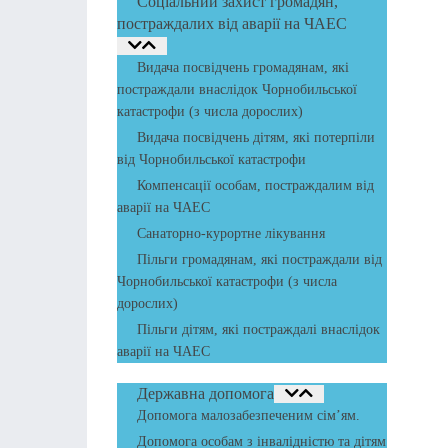
Соціальний захист громадян,
постраждалих від аварії на ЧАЕС
Видача посвідчень громадянам, які
постраждали внаслідок Чорнобильської
катастрофи (з числа дорослих)
Видача посвідчень дітям, які потерпіли
від Чорнобильської катастрофи
Компенсації особам, постраждалим від
аварії на ЧАЕС
Санаторно-курортне лікування
Пільги громадянам, які постраждали від
Чорнобильської катастрофи (з числа
дорослих)
Пільги дітям, які постраждалі внаслідок
аварії на ЧАЕС
Державна допомога
Допомога малозабезпеченим сім’ям.
Допомога особам з інвалідністю та дітям