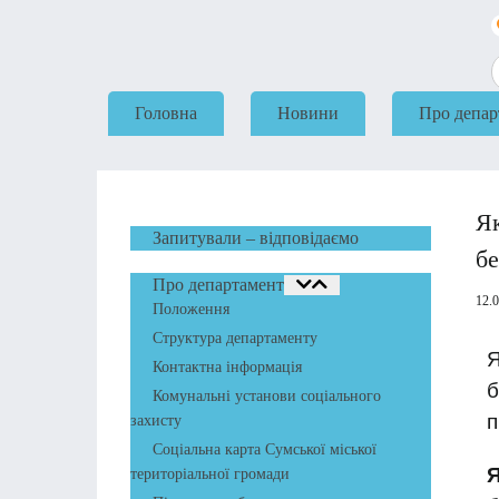
Головна
Новини
Про депар
Я
Запитували – відповідаємо
бе
Про департамент
12.
Положення
Структура департаменту
Я
Контактна інформація
б
Комунальні установи соціального
п
захисту
Соціальна карта Сумської міської
Я
територіальної громади