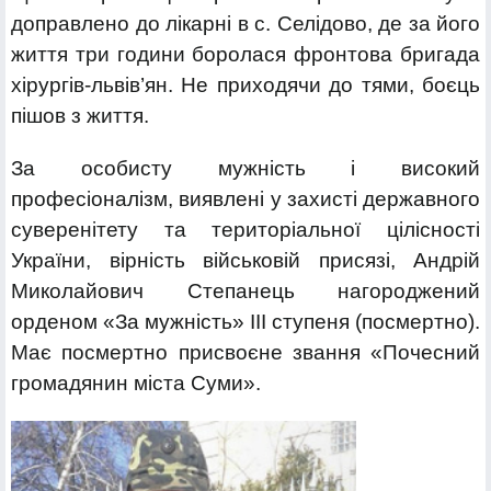
доправлено до лікарні в с. Селідово, де за його
життя три години боролася фронтова бригада
хірургів-львів’ян. Не приходячи до тями, боєць
пішов з життя.
За особисту мужність і високий
професіоналізм, виявлені у захисті державного
суверенітету та територіальної цілісності
України, вірність військовій присязі, Андрій
Миколайович Степанець нагороджений
орденом «За мужність» ІІІ ступеня (посмертно).
Має посмертно присвоєне звання «Почесний
громадянин міста Суми».