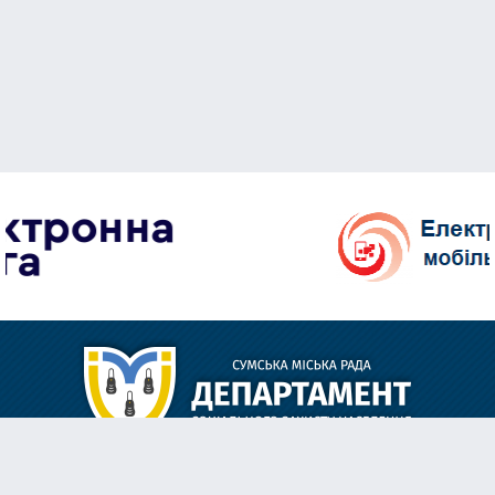
м. Суми, вул. Харкiвська, 35