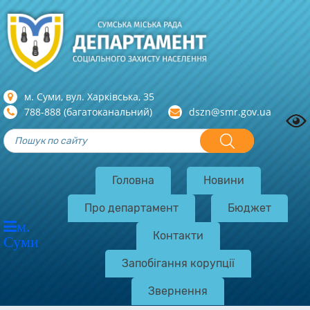
м. Суми, вул. Харкiвська, 35
788-888 (багатоканальний)
dszn@smr.gov.ua
Головна
Новини
Про департамент
Бюджет
м.
Контакти
Суми
Запобігання корупції
Звернення