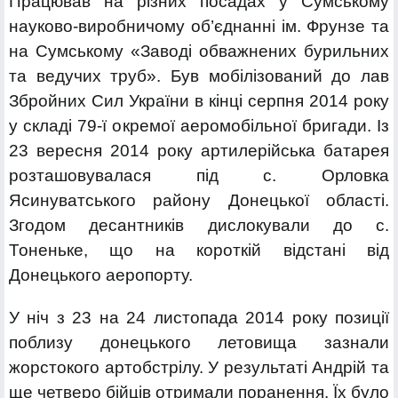
Працював на різних посадах у Сумському
науково-виробничому об’єднанні ім. Фрунзе та
на Сумському «Заводі обважнених бурильних
та ведучих труб». Був мобілізований до лав
Збройних Сил України в кінці серпня 2014 року
у складі 79-ї окремої аеромобільної бригади. Із
23 вересня 2014 року артилерійська батарея
розташовувалася під с. Орловка
Ясинуватського району Донецької області.
Згодом десантників дислокували до с.
Тоненьке, що на короткій відстані від
Донецького аеропорту.
У ніч з 23 на 24 листопада 2014 року позиції
поблизу донецького летовища зазнали
жорстокого артобстрілу. У результаті Андрій та
ще четверо бійців отримали поранення. Їх було