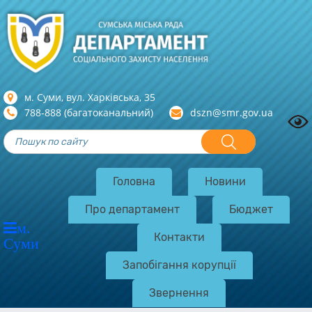
м. Суми, вул. Харкiвська, 35
788-888 (багатоканальний)
dszn@smr.gov.ua
Головна
Новини
Про департамент
Бюджет
м.
Контакти
Суми
Запобігання корупції
Звернення