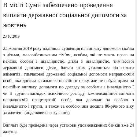
В місті Суми забезпечено проведення
виплати державної соціальної допомоги за
жовтень
23.10.2019
23 жовтня 2019 року надійшла субвенція на виплату допомоги сім’ям
з дітьми, малозабезпеченим сім’ям, особам, які не мають права на
пенсію, особам з інвалідністю, дітям з інвалідністю, тимчасової
державної допомоги дітям, батьки яких ухиляються від сплати
аліментів, тимчасової державної соціальної допомоги непрацюючій
особі, яка досягла загального пенсійного віку, але не набула права на
пенсійну виплату, допомоги по догляду за особами з інвалідністю I
чи II групи внаслідок психічного розладу, компенсаційної виплати
непрацюючій працездатній особі, яка доглядає за особою з
інвалідністю І групи, а також за особою, яка досягла 80-річного віку
за жовтень (додаткове нарахування).
Виплата буде проведена через установи уповноважених банків вже 24
жовтня.