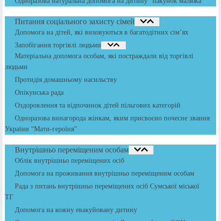
Одноразова натуральна допомога на дитину “пакунок малюка”
Питання соціального захисту сімей
Допомога на дітей, які виховуються в багатодітних сім’ях
Запобігання торгівлі людьми
Матеріальна допомога особам, які постраждали від торгівлі
людьми
Протидія домашньому насильству
Опікунська рада
Оздоровлення та відпочинок дітей пільгових категорій
Одноразова винагорода жінкам, яким присвоєно почесне звання
України “Мати-героїня”
Внутрішньо переміщеним особам
Облік внутрішньо переміщених осіб
Допомога на проживання внутрішньо переміщеним особам
Рада з питань внутрішньо переміщених осіб Сумської міської
ТГ
Допомога на кожну евакуйовану дитину