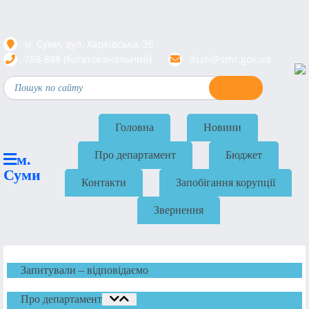
м. Суми, вул. Харкiвська, 35
788-888 (багатоканальний)
dszn@smr.gov.ua
Головна
Новини
Про департамент
Бюджет
м.
Суми
Контакти
Запобігання корупції
Звернення
Запитували – відповідаємо
Про департамент