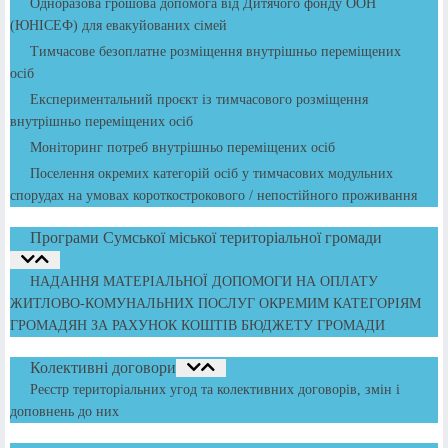
Одноразова грошова допомога від Дитячого фонду ООН
(ЮНІСЕФ) для евакуйованих сімей
Тимчасове безоплатне розміщення внутрішньо переміщених
осіб
Експериментальний проєкт із тимчасового розміщення
внутрішньо переміщених осіб
Моніторинг потреб внутрішньо переміщених осіб
Поселення окремих категорій осіб у тимчасових модульних
спорудах на умовах короткострокового / непостійного проживання
Програми Сумської міської територіальної громади
НАДАННЯ МАТЕРІАЛЬНОЇ ДОПОМОГИ НА ОПЛАТУ
ЖИТЛОВО-КОМУНАЛЬНИХ ПОСЛУГ ОКРЕМИМ КАТЕГОРІЯМ
ГРОМАДЯН ЗА РАХУНОК КОШТІВ БЮДЖЕТУ ГРОМАДИ
Колективні договори
Реєстр територіальних угод та колективних договорів, змін і
доповнень до них