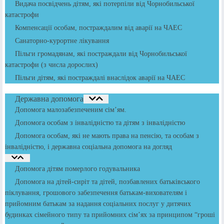
Видача посвідчень дітям, які потерпіли від Чорнобильської
катастрофи
Компенсації особам, постраждалим від аварії на ЧАЕС
Санаторно-курортне лікування
Пільги громадянам, які постраждали від Чорнобильської
катастрофи (з числа дорослих)
Пільги дітям, які постраждалі внаслідок аварії на ЧАЕС
Державна допомога
Допомога малозабезпеченим сім’ям.
Допомога особам з інвалідністю та дітям з інвалідністю
Допомога особам, які не мають права на пенсію, та особам з
інвалідністю, і державна соціальна допомога на догляд
Допомога дітям померлого годувальника
Допомога на дітей-сиріт та дітей, позбавлених батьківського
піклування, грошового забезпечення батькам-вихователям і
прийомним батькам за надання соціальних послуг у дитячих
будинках сімейного типу та прийомних сім’ях за принципом “гроші