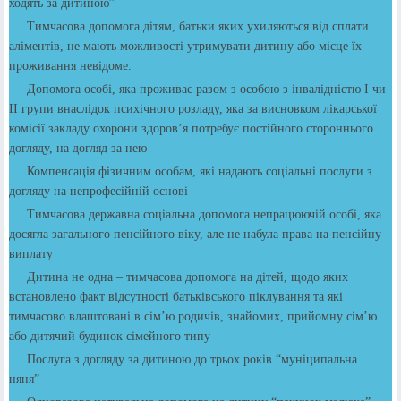
ходять за дитиною”
Тимчасова допомога дітям, батьки яких ухиляються від сплати
аліментів, не мають можливості утримувати дитину або місце їх
проживання невідоме.
Допомога особі, яка проживає разом з особою з інвалідністю І чи
ІІ групи внаслідок психічного розладу, яка за висновком лікарської
комісії закладу охорони здоров’я потребує постійного стороннього
догляду, на догляд за нею
Компенсація фізичним особам, які надають соціальні послуги з
догляду на непрофесійній основі
Тимчасова державна соціальна допомога непрацюючій особі, яка
досягла загального пенсійного віку, але не набула права на пенсійну
виплату
Дитина не одна – тимчасова допомога на дітей, щодо яких
встановлено факт відсутності батьківського піклування та які
тимчасово влаштовані в сім’ю родичів, знайомих, прийомну сім’ю
або дитячий будинок сімейного типу
Послуга з догляду за дитиною до трьох років “муніципальна
няня”