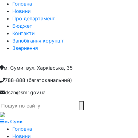
Головна
Новини
Про департамент
Бюджет
Контакти
Запобігання корупції
Звернення
м. Суми, вул. Харкiвська, 35
788-888 (багатоканальний)
dszn@smr.gov.ua
м. Суми
Головна
Новини