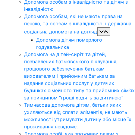
Допомога особам з інвалідністю та дітям з
інвалідністю
Допомога особам, які не мають права на
пенсію, та особам з інвалідністю, і державна
соціальна допомога на догляд
Допомога дітям померлого
годувальника
Допомога на дітей-сиріт та дітей,
позбавлених батьківського піклування,
грошового забезпечення батькам-
вихователям і прийомним батькам за
надання соціальних послуг у дитячих
будинках сімейного типу та прийомних сім’ях
за принципом “гроші ходять за дитиною”
Тимчасова допомога дітям, батьки яких
ухиляються від сплати аліментів, не мають
можливості утримувати дитину або місце їх
проживання невідоме.
Допомога особі, яка проживає разом з