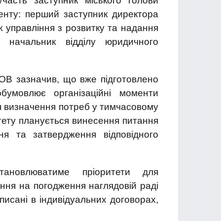
часть заступник міського голови
нту: перший заступник директора
управління з розвитку та надання
 начальник відділу юридичного
В зазначив, що вже підготовлено
обумовлює організаційні моменти
я визначення потреб у тимчасовому
ітету планується винесення питання
я та затвердження відповідного
тановлюватиме пріоритети для
ння на погодження наглядовій раді
исані в індивідуальних договорах,