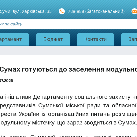
 Суми, вул. Харкiвська, 35
788-888 (багатоканальний)
артамент
Бюджет
Контакти
Зап
 Сумах готуються до заселення модульно
07.2025
а ініціативи Департаменту соціального захисту 
редставників Сумської міської ради та обласної
реста України із організаційних питань розміще
одульному містечку, що зараз зводиться в Сумах