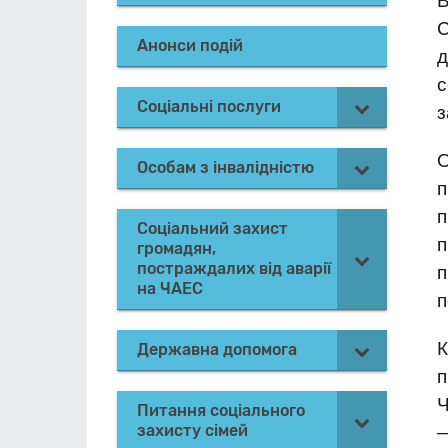
В
С
Анонси подій
д
Соціальні послуги
з
О
Особам з інвалідністю
п
п
Соціальний захист
п
громадян,
постраждалих від аварії
п
на ЧАЕС
п
Державна допомога
п
Ч
Питання соціального
захисту сімей
—