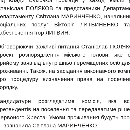
ід влади Сумської громади у заході взяли у
таніслав ПОЛЯКОВ та представники Департаме
епартаменту Світлана МАРИНЧЕНКО, начальник 
соціальних послуг Вікторія ЛИТВИНЕНКО та
абезпечення Ігор ЛИТВИН.
бговорюючи важливі питання Станіслав ПОЛЯКО
роєкт розпорядження міського голови, яке 
рийому заяв від внутрішньо переміщених осіб дл
роживанні. Також, на засідання виконавчого ком
ро процедуру визначення права на поселенн
орядку.
Кандидатури розглядатиме комісія, яка вс
ретендентів на поселення та передаватиме ріше
ервоного Хреста. Умови проживання будуть проп
 зазначила Світлана МАРИНЧЕНКО.