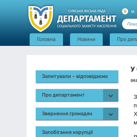
м.
Головна
Новини
Про деп
У
Запитували – відповідаємо
09.
Про департамент
З
п
Звернення громадян
Х
м
Запобігання корупції