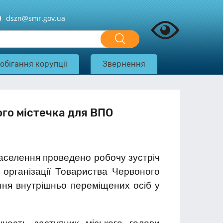
dszn@smr.gov.ua
обігання корупції
Звернення
го містечка для ВПО
населення проведено робочу зустріч
 організації Товариства Червоного
ння внутрішньо переміщених осіб у
.