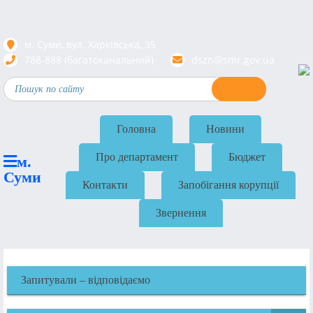
м. Суми, вул. Харкiвська, 35
788-888 (багатоканальний)
dszn@smr.gov.ua
Головна
Новини
Про департамент
Бюджет
м.
Суми
Контакти
Запобігання корупції
Звернення
Запитували – відповідаємо