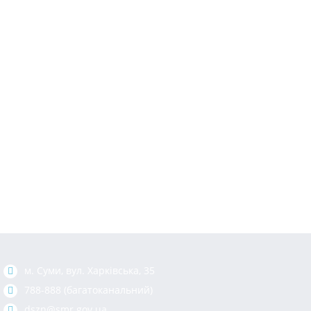
м. Суми, вул. Харкiвська, 35
788-888 (багатоканальний)
dszn@smr.gov.ua