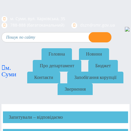
м. Суми, вул. Харкiвська, 35
788-888 (багатоканальний)
dszn@smr.gov.ua
Головна
Новини
Про департамент
Бюджет
м.
Суми
Контакти
Запобігання корупції
Звернення
Запитували – відповідаємо