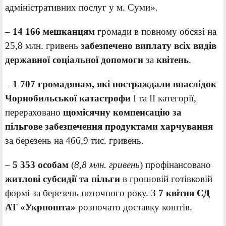
адміністративних послуг у м. Суми»
.
–
14 166 мешканцям
громади в повному обсязі на
25,8 млн. гривень
забезпечено виплату
в
сіх видів
державної соціальної допомоги
за
квітень
.
–
1 707 громадянам, які постраждали внаслідок
Чорнобильської катастрофи
І та ІІ категорії,
перераховано
щомісячну компенсацію за
пільгове забезпечення продуктами харчування
за березень на 466,9 тис. гривень.
–
5 353 особам
(
8,8 млн. гривень
) профінансовано
житлові субсидії та пільги
в грошовій готівковій
формі за березень поточного року. З
7 квітня СД
АТ «Укрпошта»
розпочато доставку коштів.