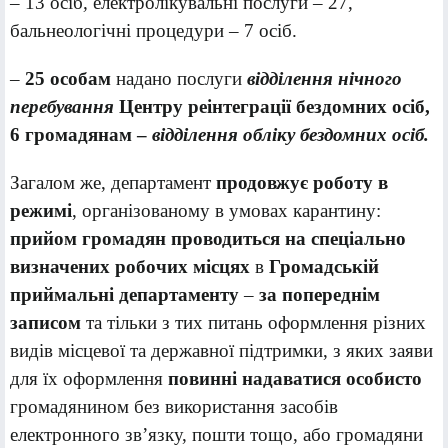
– 13 осіб
,
електролікувальні послуги – 27,
бальнеологічні процедури – 7 осіб.
–
25 особам
надано послуги
відділення нічного
перебування
Центру реінтеграції бездомних осіб,
6 громадянам –
відділення обліку бездомних осіб.
Загалом же, департамент
продовжує роботу в
режимі
, організованому в умовах карантину:
прийом громадян проводиться на спеціально
визначених робочих місцях
в
Громадській
приймальні департаменту
–
за попереднім
записом
та тільки з тих питань оформлення різних
видів місцевої та державної підтримки, з яких заяви
для їх оформлення
повинні надаватися особисто
громадянином без використання засобів
електронного зв’язку, пошти тощо, або громадяни