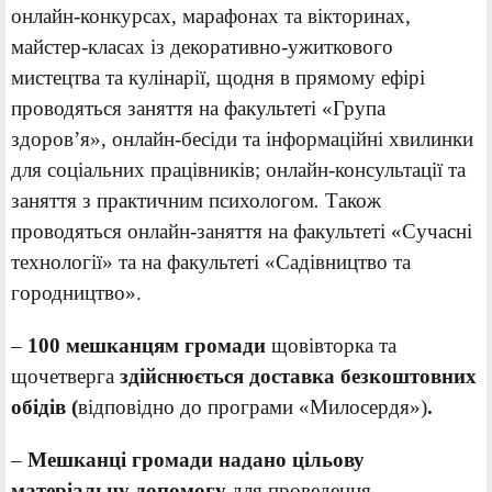
онлайн-конкурсах, марафонах та вікторинах,
майстер-класах із декоративно-ужиткового
мистецтва та кулінарії, щодня в прямому ефірі
проводяться заняття на факультеті «Група
здоров’я», онлайн-бесіди та інформаційні хвилинки
для соціальних працівників; онлайн-консультації та
заняття з практичним психологом
.
Також
проводяться онлайн-заняття на факультеті «Сучасні
технології» та на факультеті «Садівництво та
городництво».
–
100 мешканцям громади
щовівторка та
щочетверга
здійснюється доставка безкоштовних
обідів (
відповідно до програми «Милосердя»)
.
–
М
ешканці громади надано цільову
матеріальну допомогу
для проведення