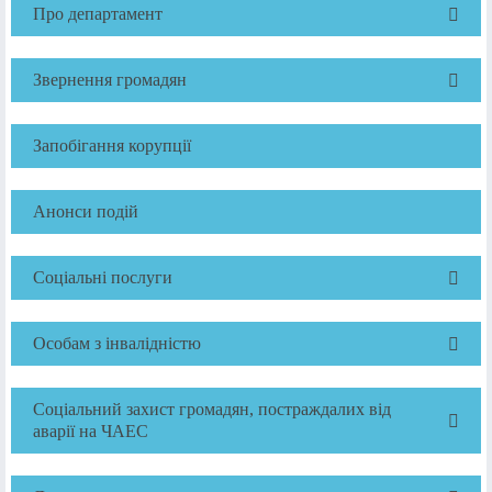
Про департамент
Звернення громадян
Запобігання корупції
Анонси подій
Соціальні послуги
Особам з інвалідністю
Соціальний захист громадян, постраждалих від
аварії на ЧАЕС