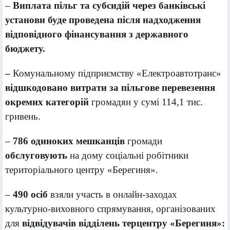
–
Виплата пільг та субсидій через банківські
установи буде проведена після надходження
відповідного фінансування з державного
бюджету.
–
Комунальному підприємству «Електроавтотранс»
відшкодовано витрати за пільгове перевезення
окремих категорій
громадян у сумі 114,1 тис.
гривень.
–
786 одинок
их мешк
анців
громади
обслуговують
на дому соціальні робітники
територіального центру «Берегиня».
–
490 осіб
взяли участь в онлайн-заходах
культурно-виховного спрямування, організованих
для
відвідувачів відділень терцентру «Берегиня»: