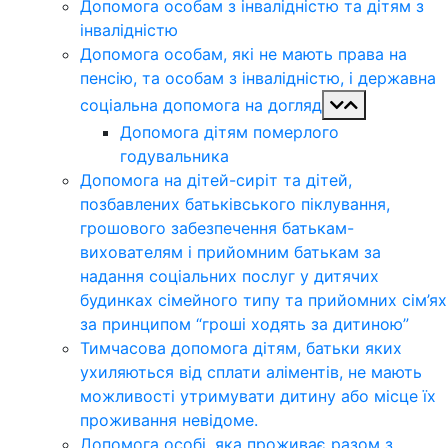
Допомога особам з інвалідністю та дітям з
інвалідністю
Допомога особам, які не мають права на
пенсію, та особам з інвалідністю, і державна
соціальна допомога на догляд
Допомога дітям померлого
годувальника
Допомога на дітей-сиріт та дітей,
позбавлених батьківського піклування,
грошового забезпечення батькам-
вихователям і прийомним батькам за
надання соціальних послуг у дитячих
будинках сімейного типу та прийомних сім’ях
за принципом “гроші ходять за дитиною”
Тимчасова допомога дітям, батьки яких
ухиляються від сплати аліментів, не мають
можливості утримувати дитину або місце їх
проживання невідоме.
Допомога особі, яка проживає разом з