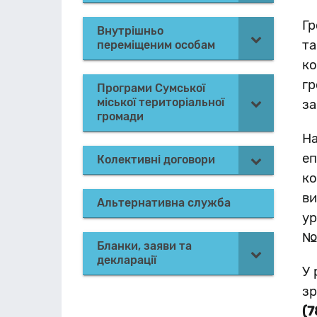
Гр
Внутрішньо
та
переміщеним особам
ко
гр
Програми Сумської
міської територіальної
за
громади
На
еп
Колективні договори
ко
ви
Альтернативна служба
ур
№5
Бланки, заяви та
декларації
У 
зр
(