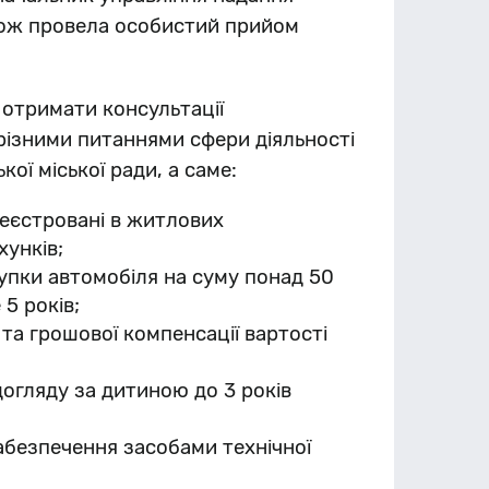
акож провела особистий прийом
 отримати консультації
різними питаннями сфери діяльності
ої міської ради, а саме:
реєстровані в житлових
хунків;
купки автомобіля на суму понад 50
5 років;
а грошової компенсації вартості
догляду за дитиною до 3 років
абезпечення засобами технічної