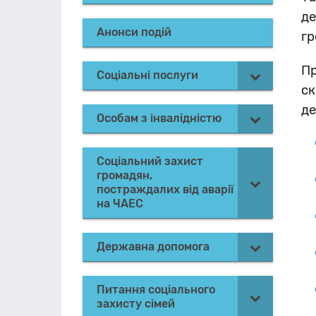
де
Анонси подій
гр
Пр
Соціальні послуги
ск
де
Особам з інвалідністю
Соціальний захист
громадян,
постраждалих від аварії
на ЧАЕС
Державна допомога
Питання соціального
захисту сімей