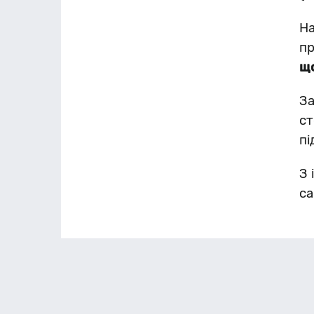
На
пр
що
За
ст
пі
З 
са