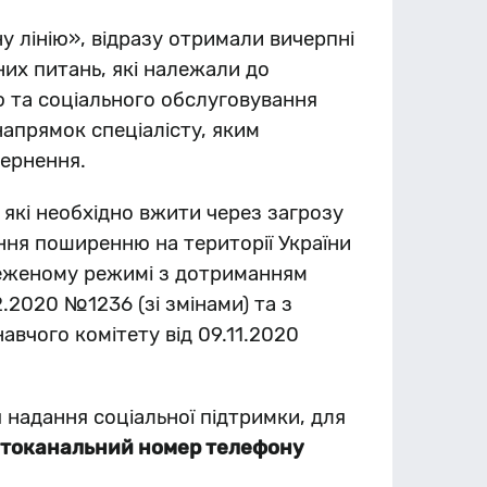
у лінію», відразу отримали вичерпні
ених питань, які належали до
тю та соціального обслуговування
напрямок спеціалісту, яким
вернення.
 які необхідно вжити через загрозу
гання поширенню на території України
меженому режимі з дотриманням
2.2020 №1236 (зі змінами) та з
вчого комітету від 09.11.2020
 надання соціальної підтримки, для
атоканальний номер телефону