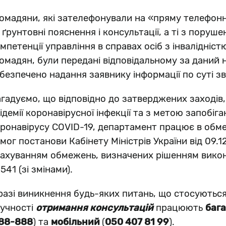
омадяни, які зателефонували на «пряму телефонн
 ґрунтовні пояснення і консультації, а ті з поруш
мпетенції управління в справах осіб з інвалідніс
омадян, були передані відповідальному за даний 
безпечено надання заявнику інформації по суті з
гадуємо, що відповідно до затверджених заходів,
ідемії коронавірусної інфекції та з метою запобі
ронавірусу COVID-19, департамент працює в об
мог постанови Кабінету Міністрів України від 09.1
ахуванням обмежень, визначених рішенням викона
41 (зі змінами).
разі виникнення будь-яких питань, що стосуються
учності
отримання консультацій
працюють
баг
788-888
) та
мобільний
(
050
407 81 99
).