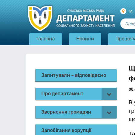
м.
Головна
Новини
Про деп
Щ
Запитували – відповідаємо
ф
08.
Про департамент
В 
гр
Звернення громадян
що
Запобігання корупції
Та