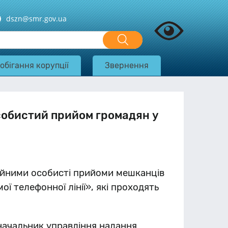
dszn@smr.gov.ua
обігання корупції
Звернення
собистий прийом громадян у
ійними особисті прийоми мешканців
ї телефонної лінії», які проходять
 начальник управління надання