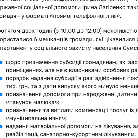
ржавної соціальної допомоги Ірина Лагіренко т
омадян у форматі «прямої телефонної лінії».
отягом двох годин (з 10.00 до 12.00) можливістю
ористалися 6 мешканців громади, які цікавилися 
партаменту соціального захисту населення Сумськ
щодо призначення субсидії громадянам, які за
приміщеннях, але не є власниками особових ра
порядок надання субсидії в разі здійснення по
тис. грн. та з дати випуску якого минуло менше 
призначення допомоги при народженні дитини т
«пакунок малюка»;
призначення та виплати компенсації послуг із 
«муніципальна няня»;
надання матеріальної допомоги на лікування, з
реабілітації, санаторно-курортним лікуванням.