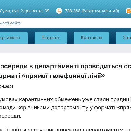
 Суми, вул. Харкiвська, 35
788-888 (багатоканальний)
артамент
Бюджет
Контакти
Зап
осереди в департаменті проводиться о
орматі «прямої телефонної лінії»
04.2021
умовах карантинних обмежень уже стали традиц
омади керівниками департаменту у форматі «прямо
середи.
к, 7 квітня заступник директора департаменту –