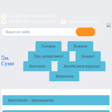
м. Суми, вул. Харкiвська, 35
788-888 (багатоканальний)
dszn@smr.gov.ua
Головна
Новини
Про департамент
Бюджет
м.
Суми
Контакти
Запобігання корупції
Звернення
Запитували – відповідаємо