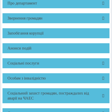
Про департамент
Звернення громадян
Запобігання корупції
Анонси подій
Соціальні послуги
Особам з інвалідністю
Соціальний захист громадян, постраждалих від
аварії на ЧАЕС