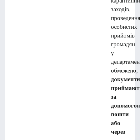
карантинн
заходів,
проведенн
особистих
прийомів
громадян
у
департамен
обмежено,
документи
приймают
за
допомого
пошти
або
через