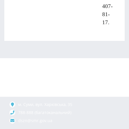
407-
81-
17.
м. Суми, вул. Харкiвська, 35
788-888 (багатоканальний)
dszn@smr.gov.ua