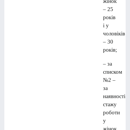
жінок
– 25
років
і у
чоловіків
– 30
років;
– за
списком
№2 –
за
наявності
стажу
роботи
у
жінок