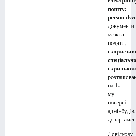
електронн
пошту:
person
.
dsz
документи
можна
подати,
скористав
спеціальн
скринько
розташова
на 1-
му
поверсі
адмінбудівл
департамен
Довідкову