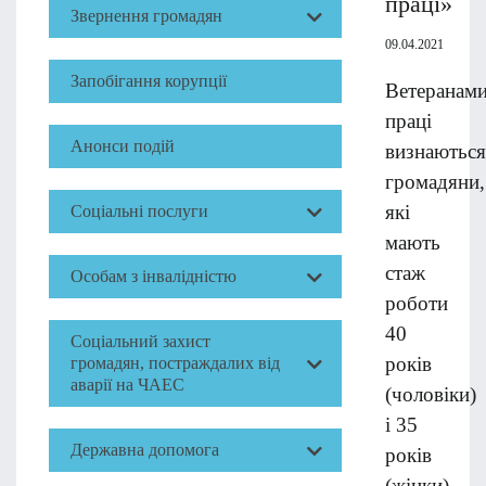
праці»
Звернення громадян
09.04.2021
Запобігання корупції
Ветеранам
праці
Анонси подій
визнаються
громадяни,
які
Соціальні послуги
мають
стаж
Особам з інвалідністю
роботи
40
Соціальний захист
років
громадян, постраждалих від
аварії на ЧАЕС
(чоловіки)
і 35
Державна допомога
років
(жінки)