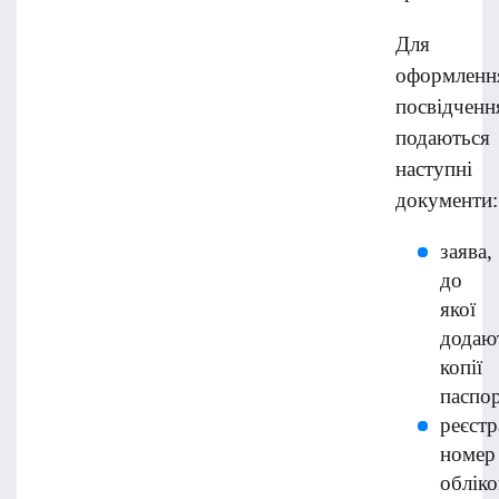
Для
оформленн
посвідченн
подаються
наступні
документи:
заява,
до
якої
додаю
копії
паспор
реєст
номер
обліко