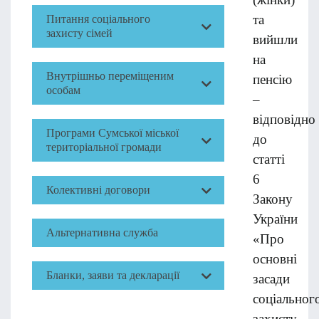
та
Питання соціального
захисту сімей
вийшли
на
Внутрішньо переміщеним
пенсію
особам
–
відповідно
Програми Сумської міської
до
територіальної громади
статті
6
Колективні договори
Закону
України
Альтернативна служба
«Про
основні
Бланки, заяви та декларації
засади
соціальног
захисту