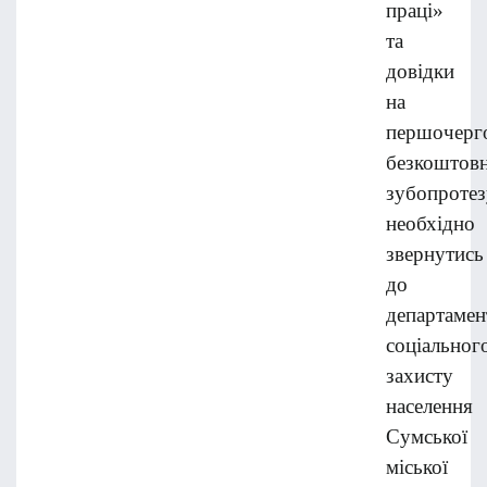
праці»
та
довідки
на
першочерг
безкоштов
зубопротез
необхідно
звернутись
до
департамен
соціальног
захисту
населення
Сумської
міської