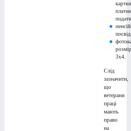
картк
платн
податк
пенсій
посвід
фоток
розмі
3х4.
Слід
зазначити,
що
ветерани
праці
мають
право
на