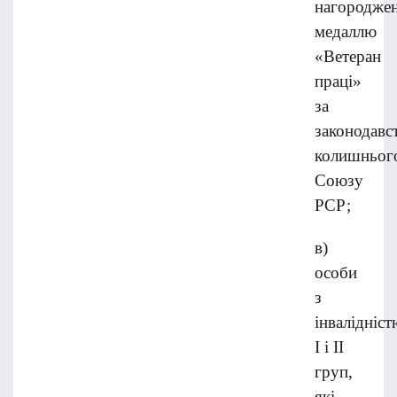
нагороджен
медаллю
«Ветеран
праці»
за
законодавс
колишньог
Союзу
РСР;
в)
особи
з
інвалідніст
I і II
груп,
які