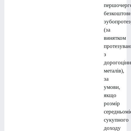
першочерг
безкоштов
зубопротез
(за
винятком
протезуван
з
дорогоцін
металів),
за
умови,
якщо
розмір
середньомі
сукупного
доходу