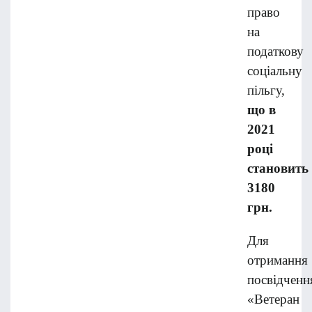
право
на
податкову
соціальну
пільгу,
що в
20
21
році
становить
3180
грн.
Для
отримання
посвідченн
«Ветеран