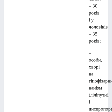
– 30
років
і у
чоловіків
– 35
років;
–
особи,
хворі
на
гіпофізарн
нанізм
(ліліпути),
і
диспропорц