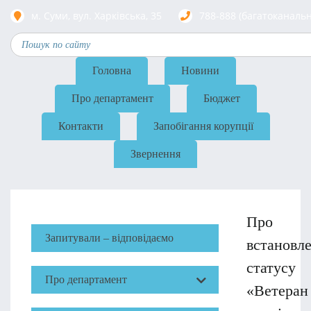
м. Суми, вул. Харкiвська, 35
788-888 (багатоканаль
Головна
Новини
Про департамент
Бюджет
Контакти
Запобігання корупції
Звернення
Про
Запитували – відповідаємо
встановл
статусу
Про департамент
«Ветеран