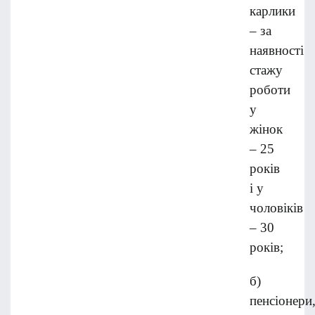
карлики
– за
наявності
стажу
роботи
у
жінок
– 25
років
і у
чоловіків
– 30
років;
б)
пенсіонери