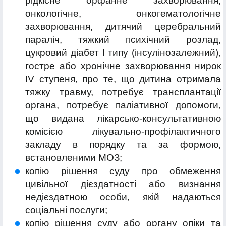
рідкісне орфанне захворювання,
онкологічне, онкогематологічне
захворювання, дитячий церебральний
параліч, тяжкий психічний розлад,
цукровий діабет I типу (інсулінозалежний),
гостре або хронічне захворювання нирок
IV ступеня, про те, що дитина отримала
тяжку травму, потребує трансплантації
органа, потребує паліативної допомоги,
що видана лікарсько-консультативною
комісією лікувально-профілактичного
закладу в порядку та за формою,
встановленими МОЗ;
копію рішення суду про обмеження
цивільної дієздатності або визнання
недієздатною особи, якій надаються
соціальні послуги;
копію рішення суду або органу опіки та