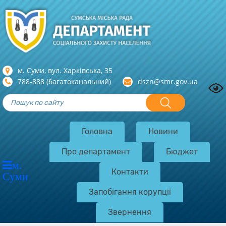
м. Суми, вул. Харкiвська, 35
788-888 (багатоканальний)
dszn@smr.gov.ua
Головна
Новини
Про департамент
Бюджет
м.
Контакти
Суми
Запобігання корупції
Звернення