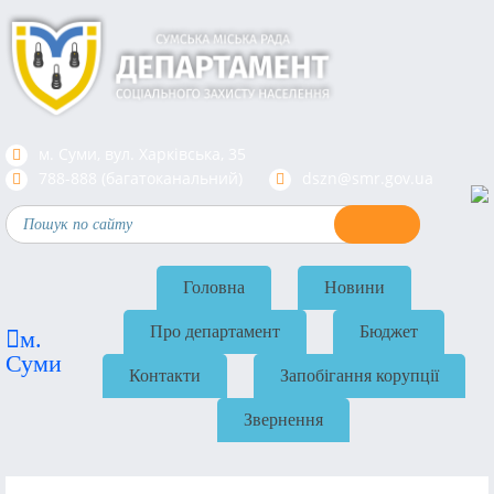
м. Суми, вул. Харкiвська, 35
788-888 (багатоканальний)
dszn@smr.gov.ua
Головна
Новини
Про департамент
Бюджет
м.
Суми
Контакти
Запобігання корупції
Звернення