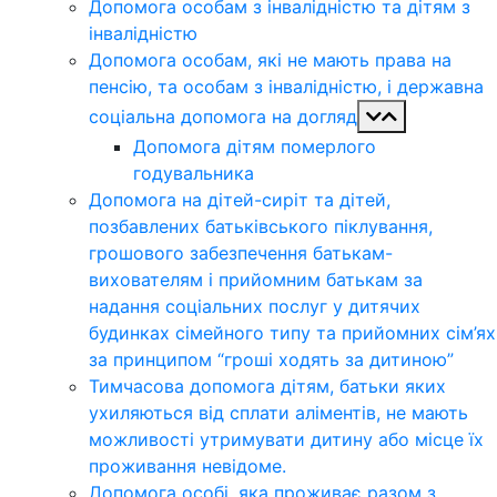
Допомога особам з інвалідністю та дітям з
інвалідністю
Допомога особам, які не мають права на
пенсію, та особам з інвалідністю, і державна
соціальна допомога на догляд
Допомога дітям померлого
годувальника
Допомога на дітей-сиріт та дітей,
позбавлених батьківського піклування,
грошового забезпечення батькам-
вихователям і прийомним батькам за
надання соціальних послуг у дитячих
будинках сімейного типу та прийомних сім’ях
за принципом “гроші ходять за дитиною”
Тимчасова допомога дітям, батьки яких
ухиляються від сплати аліментів, не мають
можливості утримувати дитину або місце їх
проживання невідоме.
Допомога особі, яка проживає разом з