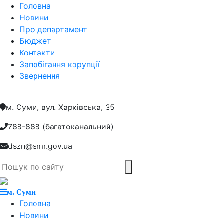
Головна
Новини
Про департамент
Бюджет
Контакти
Запобігання корупції
Звернення
м. Суми, вул. Харкiвська, 35
788-888 (багатоканальний)
dszn@smr.gov.ua
м. Суми
Головна
Новини