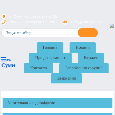
м. Суми, вул. Харкiвська, 35
788-888 (багатоканальний)
dszn@smr.gov.ua
Головна
Новини
Про департамент
Бюджет
м.
Суми
Контакти
Запобігання корупції
Звернення
Запитували – відповідаємо