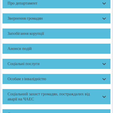
Про департамент
Звернення громадян
Запобігання корупції
Анонси подій
Соціальні послуги
Особам з інвалідністю
Соціальний захист громадян, постраждалих від
аварії на ЧАЕС