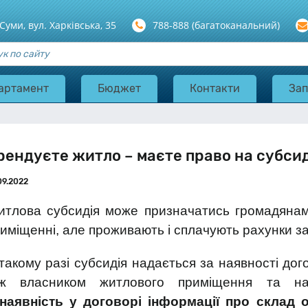
 Суми, вул. Харкiвська, 35
788-888 (багатоканальний)
артамент
Бюджет
Контакти
Зап
рендуєте житло – маєте право на субси
09.2022
тлова субсидія може призначатись громадянам,
иміщенні, але проживають і сплачують рахунки за
такому разі субсидія надається за наявності до
іж власником житлового приміщення та н
наявність у договорі інформації про склад о