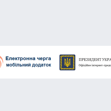
м. Суми, вул. Харкiвськ
788-888 (багатоканаль
dszn@smr.gov.ua