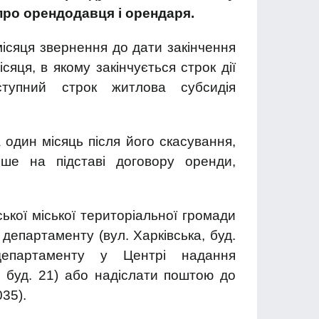
ро орендо­давця і орендаря.
ісяця звернення до дати закінчення
сяця, в якому закінчується строк дії
тупний строк житлова субсидія
.
 один місяць після його скасування,
іше на підставі договору оренди,
кої міської територіальної громади
департаменту (вул. Харківська, буд.
департаменту у Центрі надання
, буд. 21) або надіслати поштою до
035).