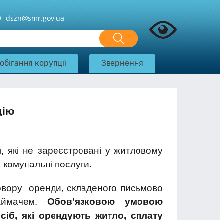
dszn@smr.gov.ua
обігання корупції
Звернення
дію
 які не зареєстровані у житловому
 комунальні послуги.
говору оренди, складеного письмово
аймачем.
Обов’язковою умовою
сіб, які орендують житло, сплату