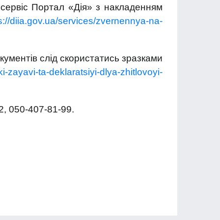
 сервіс Портал «Дія» з накладенням
s://diia.gov.ua/services/zvernennya-na-
кументів слід скористатись зразками
i-zayavi-ta-deklaratsiyi-dlya-zhitlovoyi-
2, 050-407-81-99.