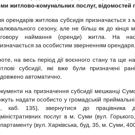
ми житлово-комунальних послуг, відомостей п
я орендарів житлова субсидія призначається з м
алювального сезону, але не більш як до кінця мі
оговору наймання (оренди) житла. На нас
изначається за особистим зверненням орендаря
оте, на весь період дії воєнного стану та ще на
тлові субсидії, які вже були призначені ран
одовжено автоматично.
кументи на призначення субсидії мешканці Сумсь
жуть надати особисто у громадській приймальні 
5, каб. 135), звернутися до працівника 
міністративних послуг в м. Суми (вул. Горького
партаменту (вул. Харківська, буд. 35, м. Суми, 40