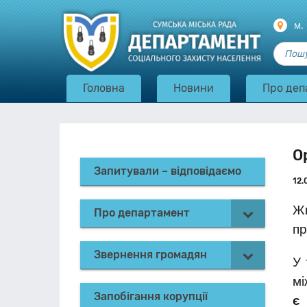
м.
Головна
Новини
Про деп
О
Запитували – відповідаємо
12.
Жи
Про департамент
пр
Звернення громадян
У 
м
Запобігання корупції
є 