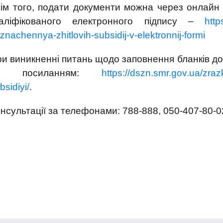
ім того, подати документи можна через онлайн
валіфікованого електронного підпису –
http
iznachennya-zhitlovih-subsidij-v-elektronnij-formi
и виникненні питань щодо заповнення бланків до
а посиланням:
https://dszn.smr.gov.ua/zrazk
bsidiyi/
.
нсультації за телефонами: 788-888, 050-407-80-0