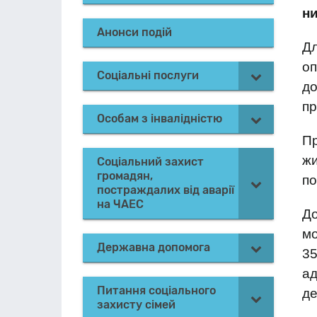
ни
Анонси подій
Дл
оп
Соціальні послуги
д
пр
Особам з інвалідністю
Пр
жи
Соціальний захист
громадян,
п
постраждалих від аварії
на ЧАЕС
До
мо
Державна допомога
3
ад
Питання соціального
де
захисту сімей