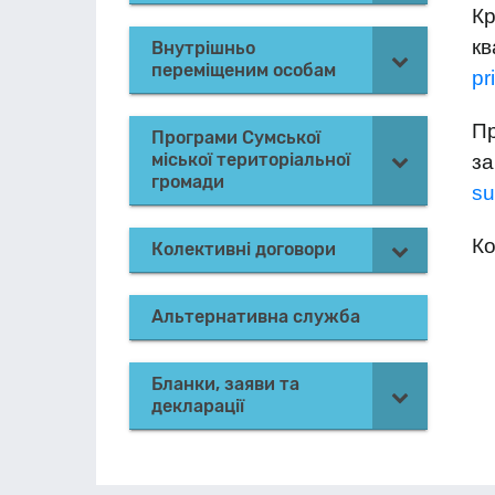
Кр
к
Внутрішньо
переміщеним особам
pr
Пр
Програми Сумської
міської територіальної
з
громади
su
Ко
Колективні договори
Альтернативна служба
Бланки, заяви та
декларації