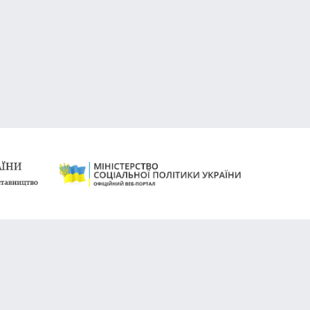
а, 35
ний)