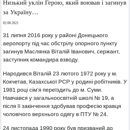
Низький уклін Герою, який воював і загинув
за Україну…
02.08.2021
31 липня 2016 року у районі Донецького
аеропорту під час обстрілу опорного пункту
загинув Маслянка Віталій Іванович, сержант,
заступник командира взводу.
Народився Віталій 23 лютого 1972 року у м.
Кокчетав, Казахської РСР у родині робітників. У
1981 році сім’я переїздить до м. Суми.
Навчався у загальноосвітній школі № 19, а
після її закінчення здобував професію кравця
чоловічого верхнього одягу в ПТУ № 24.
24 листопада 1990 року був призваний до