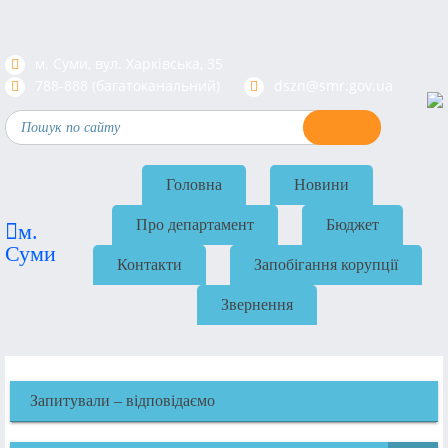
м. Суми, вул. Харкiвська, 35
788-888 (багатоканальний)
dszn@smr.gov.ua
Головна
Новини
Про департамент
Бюджет
м.
Суми
Контакти
Запобігання корупції
Звернення
Запитували – відповідаємо