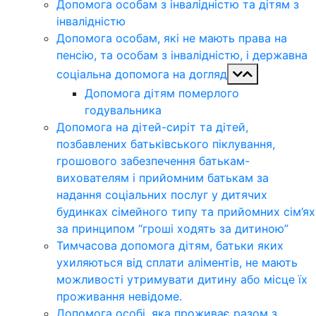
Допомога особам з інвалідністю та дітям з
інвалідністю
Допомога особам, які не мають права на
пенсію, та особам з інвалідністю, і державна
соціальна допомога на догляд
Допомога дітям померлого
годувальника
Допомога на дітей-сиріт та дітей,
позбавлених батьківського піклування,
грошового забезпечення батькам-
вихователям і прийомним батькам за
надання соціальних послуг у дитячих
будинках сімейного типу та прийомних сім’ях
за принципом “гроші ходять за дитиною”
Тимчасова допомога дітям, батьки яких
ухиляються від сплати аліментів, не мають
можливості утримувати дитину або місце їх
проживання невідоме.
Допомога особі, яка проживає разом з