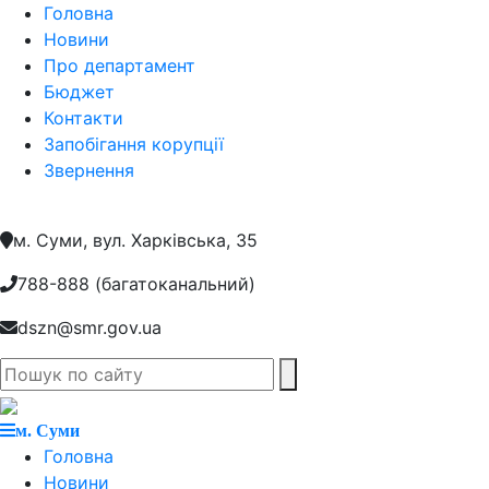
Головна
Новини
Про департамент
Бюджет
Контакти
Запобігання корупції
Звернення
м. Суми, вул. Харкiвська, 35
788-888 (багатоканальний)
dszn@smr.gov.ua
м. Суми
Головна
Новини