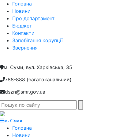
Головна
Новини
Про департамент
Бюджет
Контакти
Запобігання корупції
Звернення
м. Суми, вул. Харкiвська, 35
788-888 (багатоканальний)
dszn@smr.gov.ua
м. Суми
Головна
Новини