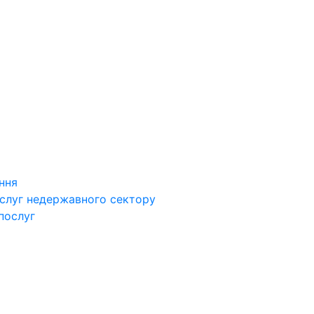
ння
ослуг недержавного сектору
послуг