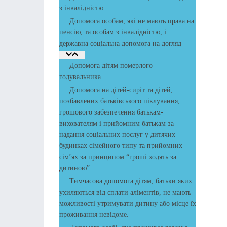
з інвалідністю
Допомога особам, які не мають права на
пенсію, та особам з інвалідністю, і
державна соціальна допомога на догляд
Допомога дітям померлого
годувальника
Допомога на дітей-сиріт та дітей,
позбавлених батьківського піклування,
грошового забезпечення батькам-
вихователям і прийомним батькам за
надання соціальних послуг у дитячих
будинках сімейного типу та прийомних
сім’ях за принципом “гроші ходять за
дитиною”
Тимчасова допомога дітям, батьки яких
ухиляються від сплати аліментів, не мають
можливості утримувати дитину або місце їх
проживання невідоме.