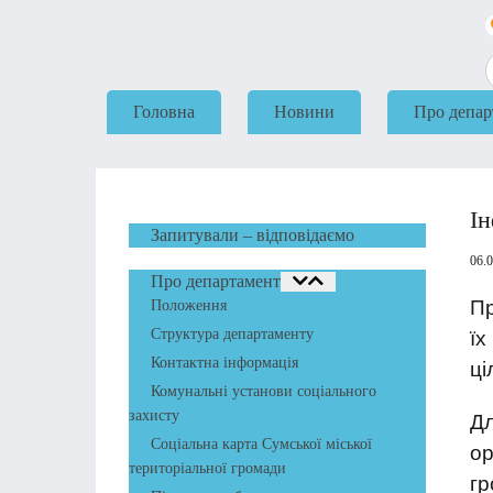
Головна
Новини
Про депар
Ін
Запитували – відповідаємо
06.
Про департамент
Пр
Положення
Структура департаменту
їх
Контактна інформація
ці
Комунальні установи соціального
захисту
Дл
Соціальна карта Сумської міської
о
територіальної громади
гр