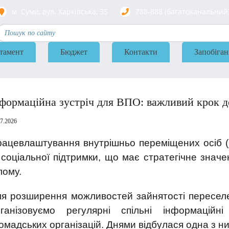
м. Суми, вул. Харкiвська, 35
788-888 (багатоканальний
тамент
Бюджет
Контакти
Запобіган
формаційна зустріч для ВПО: важливий крок 
07.2026
ацевлаштування внутрішньо переміщених осіб (
 соціальної підтримки, що має стратегічне знач
лому.
я розширення можливостей зайнятості переселен
рганізовуємо регулярні спільні інформаційн
омадських організацій. Днями відбулася одна з ни