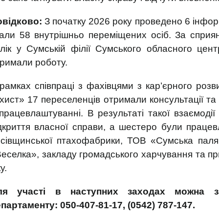
овідково:
З початку 2026 року проведено 6 інфор
али 58 внутрішньо переміщених осіб. За спри
лік у Сумській філії Сумського обласного цент
римали роботу.
рамках співпраці з фахівцями з кар’єрного роз
хист» 17 переселенців отримали консультації та
працевлаштуванні. В результаті такої взаємод
дкриття власної справи, а шестеро були працев
сівщинської птахофабрики, ТОВ «Сумська палян
еселка», закладу громадського харчування та пр
у.
ля участі в наступних заходах можна з
партаменту: 050-407-81-17, (0542) 787-147.