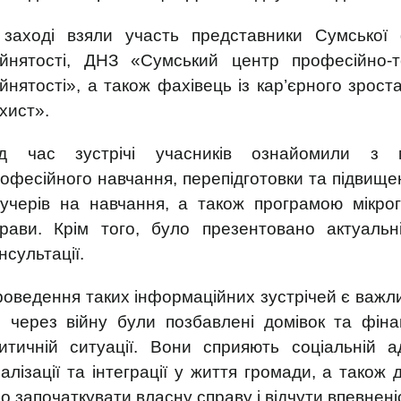
 заході взяли участь представники Сумської 
айнятості, ДНЗ «Сумський центр професійно-т
йнятості», а також фахівець із кар’єрного зрос
хист».
ід час зустрічі учасників ознайомили з м
офесійного навчання, перепідготовки та підвище
учерів на навчання, а також програмою мікрог
рави. Крім того, було презентовано актуальні
нсультації.
оведення таких інформаційних зустрічей є важл
і через війну були позбавлені домівок та фін
итичній ситуації. Вони сприяють соціальній а
алізації та інтеграції у життя громади, а тако
о започаткувати власну справу і відчути впевнені