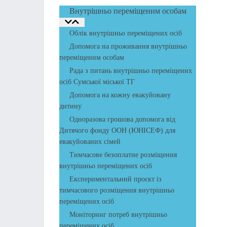
Внутрішньо переміщеним особам
Облік внутрішньо переміщених осіб
Допомога на проживання внутрішньо
переміщеним особам
Рада з питань внутрішньо переміщених
осіб Сумської міської ТГ
Допомога на кожну евакуйовану
дитину
Одноразова грошова допомога від
Дитячого фонду ООН (ЮНІСЕФ) для
евакуйованих сімей
Тимчасове безоплатне розміщення
внутрішньо переміщених осіб
Експериментальний проєкт із
тимчасового розміщення внутрішньо
переміщених осіб
Моніторинг потреб внутрішньо
переміщених осіб