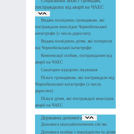
Соціальний захист громадян,
постраждалих від аварії на ЧАЕС
Видача посвідчень громадянам, які
постраждали внаслідок Чорнобильської
катастрофи (з числа дорослих)
Видача посвідчень дітям, які потерпіли
від Чорнобильської катастрофи
Компенсації особам, постраждалим від
аварії на ЧАЕС
Санаторно-курортне лікування
Пільги громадянам, які постраждали від
Чорнобильської катастрофи (з числа
дорослих)
Пільги дітям, які постраждалі внаслідок
аварії на ЧАЕС
Державна допомога
Допомога малозабезпеченим сім’ям.
Допомога особам з інвалідністю та дітям