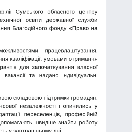
філії Сумського обласного центру
ехнічної освіти державної служби
тання Благодійного фонду «Право на
ожливостями працевлаштування,
ння кваліфікації, умовами отримання
рантів для започаткування власної
 вакансії та надано індивідуальні
ивою складовою підтримки громадян,
ансової незалежності і опинились у
даптації переселенців, професійній
ж допомагають швидше знайти роботу
сть у завтрашньому дні.