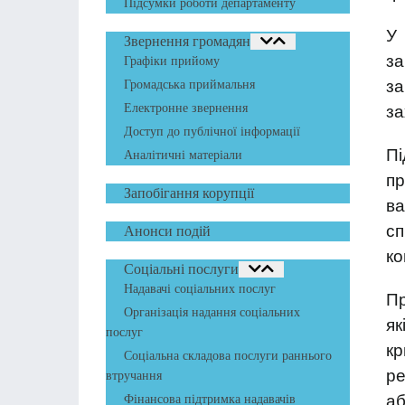
Підсумки роботи департаменту
У
Звернення громадян
з
Графіки прийому
за
Громадська приймальня
Електронне звернення
за
Доступ до публічної інформації
П
Аналітичні матеріали
пр
Запобігання корупції
ва
сп
Анонси подій
ко
Соціальні послуги
Надавачі соціальних послуг
Пр
Організація надання соціальних
як
послуг
кр
Соціальна складова послуги раннього
ре
втручання
аб
Фінансова підтримка надавачів