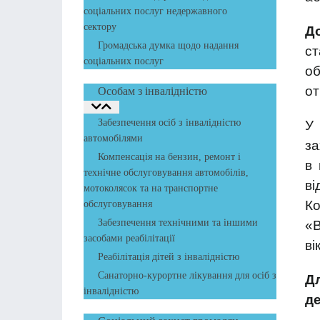
соціальних послуг недержавного
сектору
Д
Громадська думка щодо надання
ст
соціальних послуг
об
от
Особам з інвалідністю
Забезпечення осіб з інвалідністю
У 
автомобілями
за
Компенсація на бензин, ремонт і
в 
технічне обслуговування автомобілів,
ві
мотоколясок та на транспортне
Ко
обслуговування
Забезпечення технічними та іншими
«В
засобами реабілітації
вік
Реабілітація дітей з інвалідністю
Санаторно-курортне лікування для осіб з
Д
інвалідністю
де