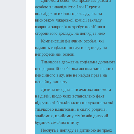
Допомога особі, яка проживає разом з
особою з інвалідністю І чи ІІ групи
внаслідок психічного розладу, яка за
висновком лікарської комісії закладу
охорони здоров’я потребує постійного
стороннього догляду, на догляд за нею
Компенсація фізичним особам, які
надають соціальні послуги з догляду на
непрофесійній основі
Тимчасова державна соціальна допомога
непрацюючій особі, яка досягла загального
пенсійного віку, але не набула права на
пенсійну виплату
Дитина не одна – тимчасова допомога
на дітей, щодо яких встановлено факт
відсутності батьківського піклування та які
тимчасово влаштовані в сім’ю родичів,
знайомих, прийомну сім’ю або дитячий
будинок сімейного типу
Послуга з догляду за дитиною до трьох