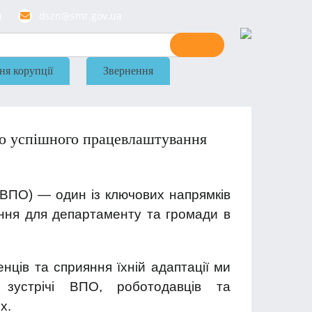
)
dszn@smr.gov.ua
ня корупції
Звернення
до успішного працевлаштування
ВПО) — один із ключових напрямків
ення для департаменту та громади в
ців та сприяння їхній адаптації ми
і зустрічі ВПО, роботодавців та
х.