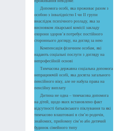
проживання невідоме.
Допомога особі, яка проживає разом з
особою з інвалідністю І чи ІІ групи
внаслідок психічного розладу, яка за
висновком лікарської комісії закладу
охорони здоров’я потребує постійного
стороннього догляду, на догляд за нею
Компенсація фізичним особам, які
надають соціальні послуги з догляду на
непрофесійній основі
Тимчасова державна соціальна допомога
непрацюючій особі, яка досягла загального
пенсійного віку, але не набула права на
пенсійну виплату
Дитина не одна – тимчасова допомога
на дітей, щодо яких встановлено факт
відсутності батьківського піклування та які
тимчасово влаштовані в сім’ю родичів,
знайомих, прийомну сім’ю або дитячий
будинок сімейного типу