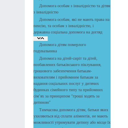
Допомога особам з інвалідністю та дітям
з інвалідністю
Допомога особам, які не мають права на
пенсію, та особам з інвалідністю, і
державна соціальна допомога на догляд
Допомога дітям померлого
годувальника
Допомога на дітей-сиріт та дітей,
позбавлених батьківського піклування,
грошового забезпечення батькам-
вихователям і прийомним батькам за
надання соціальних послуг у дитячих
будинках сімейного типу та прийомних
сім’ях за принципом “гроші ходять за
дитиною”
Тимчасова допомога дітям, батьки яких
ухиляються від сплати аліментів, не мають
можливості утримувати дитину або місце їх