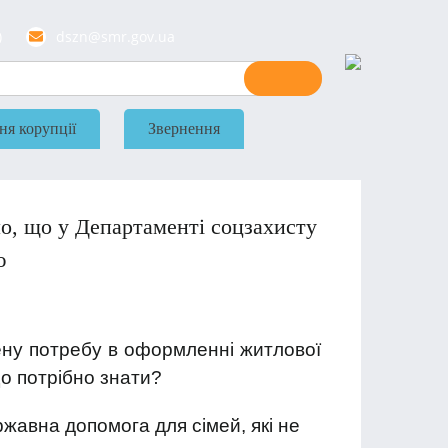
)
dszn@smr.gov.ua
ня корупції
Звернення
мо, що у Департаменті соцзахисту
ю
ну потребу в оформленні житлової
о потрібно знати?
авна допомога для сімей, які не