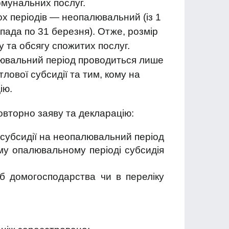
омунальних послуг.
ох періодів — неопалювальний (із 1
опада по 31 березня). Отже, розмір
у та обсягу спожитих послуг.
лювальний період проводиться лише
лової субсидії та тим, кому на
ію.
овторно заяву та декларацію:
 субсидії на неопалювальний період
му опалювальному періоді субсидія
іб домогосподарства чи в переліку
;