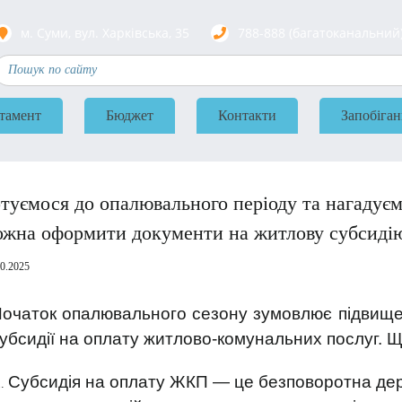
м. Суми, вул. Харкiвська, 35
788-888 (багатоканальний
тамент
Бюджет
Контакти
Запобіган
туємося до опалювального періоду та нагадує
ожна оформити документи на житлову субсиді
10.2025
очаток опалювального сезону зумовлює підвище
убсидії на оплату житлово-комунальних послуг. Щ
Субсидія на оплату ЖКП — це безповоротна держ