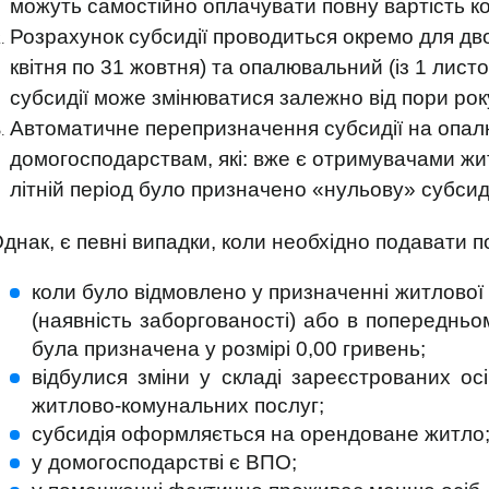
можуть самостійно оплачувати повну вартість к
Розрахунок субсидії проводиться окремо для дв
квітня по 31 жовтня) та опалювальний (із 1 лист
субсидії може змінюватися залежно від пори рок
Автоматичне перепризначення субсидії на опа
домогосподарствам, які: вже є отримувачами жит
літній період було призначено «нульову» субсид
днак, є певні випадки, коли необхідно подавати п
коли було відмовлено у призначенні житлової
(наявність заборгованості) або в попередньо
була призначена у розмірі 0,00 гривень;
відбулися зміни у складі зареєстрованих ос
житлово-комунальних послуг;
субсидія оформляється на орендоване житло
у домогосподарстві є ВПО;