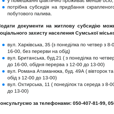
у помешканні фактично проживає менше осіб,
потрібна субсидія на придбання скрапленого 
побутового палива.
одати документи на житлову субсидію можн
оціального захисту населення Сумської міської
вул. Харківська, 35 (з понеділка по четвер з 8-
16-00, без перерви на обід)
вул. Британська, буд.21 ( з понеділка по четвер
до 16-00, обідня перерва з 12-00 до 13-00)
вул. Романа Атаманюка, буд. 49А ( вівторок та
обід з 12-00 до 13-00)
вул. Охтирська, 11 ( понеділок та середа з 8-0
до 13-00)
онсультуємо за телефонами: 050-407-81-99, 050