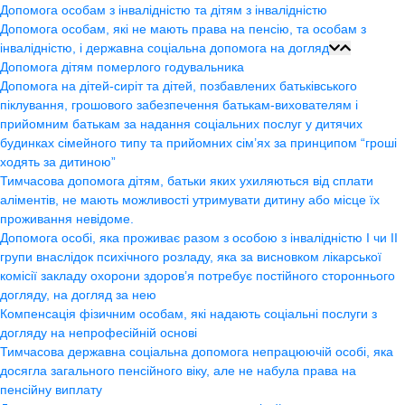
Допомога особам з інвалідністю та дітям з інвалідністю
Допомога особам, які не мають права на пенсію, та особам з
інвалідністю, і державна соціальна допомога на догляд
Допомога дітям померлого годувальника
Допомога на дітей-сиріт та дітей, позбавлених батьківського
піклування, грошового забезпечення батькам-вихователям і
прийомним батькам за надання соціальних послуг у дитячих
будинках сімейного типу та прийомних сім’ях за принципом “гроші
ходять за дитиною”
Тимчасова допомога дітям, батьки яких ухиляються від сплати
аліментів, не мають можливості утримувати дитину або місце їх
проживання невідоме.
Допомога особі, яка проживає разом з особою з інвалідністю І чи ІІ
групи внаслідок психічного розладу, яка за висновком лікарської
комісії закладу охорони здоров’я потребує постійного стороннього
догляду, на догляд за нею
Компенсація фізичним особам, які надають соціальні послуги з
догляду на непрофесійній основі
Тимчасова державна соціальна допомога непрацюючій особі, яка
досягла загального пенсійного віку, але не набула права на
пенсійну виплату