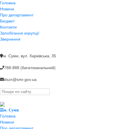
Головна
Новини
Про департамент
Бюджет
Контакти
Запобігання корупції
Звернення
м. Суми, вул. Харкiвська, 35
788-888 (багатоканальний)
dszn@smr.gov.ua
м. Суми
Головна
Новини
Про департамент