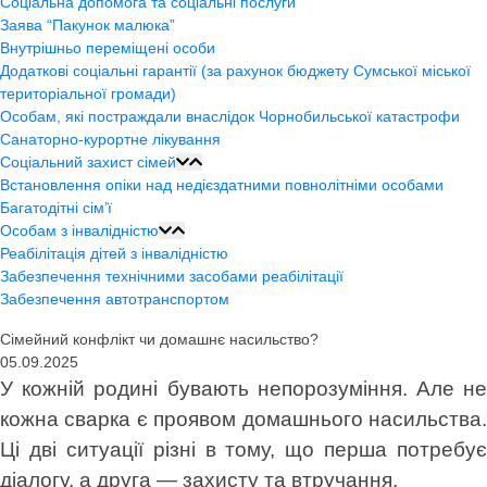
Соціальна допомога та соціальні послуги
Заява “Пакунок малюка”
Внутрішньо переміщені особи
Додаткові соціальні гарантії (за рахунок бюджету Сумської міської
територіальної громади)
Особам, які постраждали внаслідок Чорнобильської катастрофи
Санаторно-курортне лікування
Соціальний захист сімей
Встановлення опіки над недієздатними повнолітніми особами
Багатодітні сім’ї
Особам з інвалідністю
Реабілітація дітей з інвалідністю
Забезпечення технічними засобами реабілітації
Забезпечення автотранспортом
Сімейний конфлікт чи домашнє насильство?
05.09.2025
У кожній родині бувають непорозуміння. Але не
кожна сварка є проявом домашнього насильства.
Ці дві ситуації різні в тому, що перша потребує
діалогу, а друга — захисту та втручання.