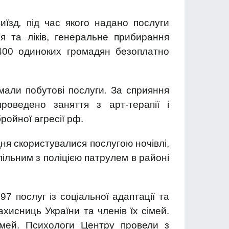
иїзд
,
під час якого надано послуги
я та ліків, генеральне прибирання
 400 одиноких громадян безоплатно
али побутові послуги
.
За сприяння
оведено заняття з арт-терапії і
ройної агресії рф.
я скористувалися послугою ночівлі,
пільним з поліцією патрулем в районі
 послуг із соціальної адаптації та
хисниць України та членів їх сімей.
імей. Психологи Центру провели з