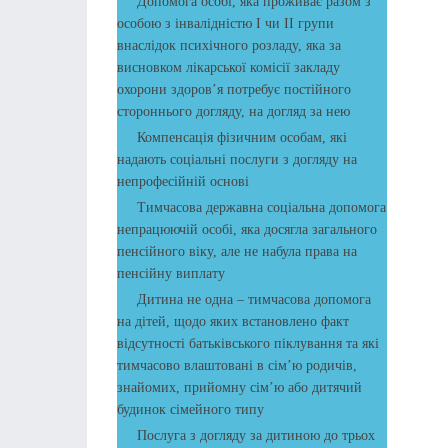
Допомога особі, яка проживає разом з
особою з інвалідністю І чи ІІ групи
внаслідок психічного розладу, яка за
висновком лікарської комісії закладу
охорони здоров’я потребує постійного
стороннього догляду, на догляд за нею
Компенсація фізичним особам, які
надають соціальні послуги з догляду на
непрофесійній основі
Тимчасова державна соціальна допомога
непрацюючій особі, яка досягла загального
пенсійного віку, але не набула права на
пенсійну виплату
Дитина не одна – тимчасова допомога
на дітей, щодо яких встановлено факт
відсутності батьківського піклування та які
тимчасово влаштовані в сім’ю родичів,
знайомих, прийомну сім’ю або дитячий
будинок сімейного типу
Послуга з догляду за дитиною до трьох