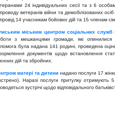
теранами 24 індивідуальних сесії та з 6 особам
проводу ветеранів війни та демобілізованих осі
провід 14 учасникам бойових дій та 15 членам сі
умським міським центром соціальних служб
оботи з мешканцями громади, які опинилися 
помога була надана 141 родині, проведена оцін
ормлення документів щодо встановлення стату
єнних дій та збройних.
нтром матері та дитини
надано послуги 17 жінк
кстрено). Наразі послуги притулку отримують 
оводяться зустрічі щодо відповідального батьківст