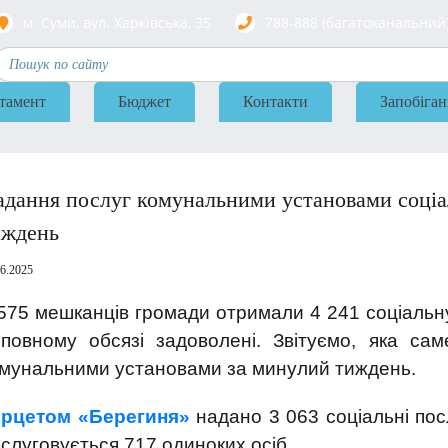
м. Суми, вул. Харкiвська, 35
788-888 (багатоканальний
тамент
Бюджет
Контакти
Запобіган
дання послуг комунальними установами соціа
иждень
06.2025
575 мешканців громади отримали 4 241 соціальну 
 повному обсязі задоволені. Звітуємо, яка с
мунальними установами за минулий тиждень.
ерцетом «Берегиня»
надано 3 063 соціальні по
слуговується 717 одиноких осіб.