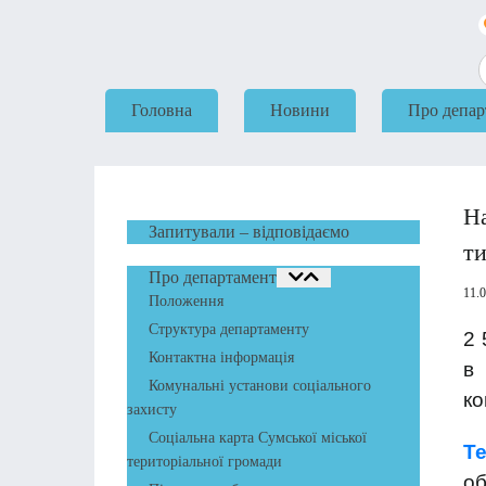
Головна
Новини
Про депар
На
Запитували – відповідаємо
т
Про департамент
11.
Положення
Структура департаменту
2 
Контактна інформація
в
Комунальні установи соціального
ко
захисту
Соціальна карта Сумської міської
Т
територіальної громади
об