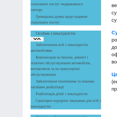
соціальних послуг недержавного
ве
сектору
су
Громадська думка щодо надання
су
соціальних послуг
С
Особам з інвалідністю
р
Забезпечення осіб з інвалідністю
до
автомобілями
оф
Компенсація на бензин, ремонт і
во
технічне обслуговування автомобілів,
мотоколясок та на транспортне
Це
обслуговування
(е
Забезпечення технічними та іншими
засобами реабілітації
пр
Реабілітація дітей з інвалідністю
Санаторно-курортне лікування для осіб з
інвалідністю