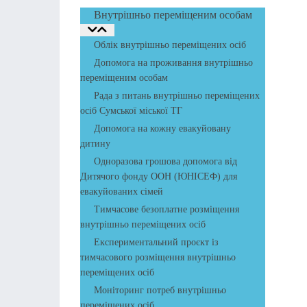
Внутрішньо переміщеним особам
Облік внутрішньо переміщених осіб
Допомога на проживання внутрішньо
переміщеним особам
Рада з питань внутрішньо переміщених
осіб Сумської міської ТГ
Допомога на кожну евакуйовану
дитину
Одноразова грошова допомога від
Дитячого фонду ООН (ЮНІСЕФ) для
евакуйованих сімей
Тимчасове безоплатне розміщення
внутрішньо переміщених осіб
Експериментальний проєкт із
тимчасового розміщення внутрішньо
переміщених осіб
Моніторинг потреб внутрішньо
переміщених осіб