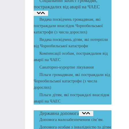
Соціальний захист громадян,
постраждалих від аварії на ЧАЕС
Видача посвідчень громадянам, які
постраждали внаслідок Чорнобильської
катастрофи (з числа дорослих)
Видача посвідчень дітям, які потерпіли
від Чорнобильської катастрофи
Компенсації особам, постраждалим від
аварії на ЧАЕС
Санаторно-курортне лікування
Пільги громадянам, які постраждали від
Чорнобильської катастрофи (з числа
дорослих)
Пільги дітям, які постраждалі внаслідок
аварії на ЧАЕС
Державна допомога
Допомога малозабезпеченим сім’ям.
Допомога особам з інвалідністю та дітям