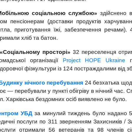
Мобільною соціальною службою»
здійснено в
ом пенсіонерам (доставки продуктів харчуванн
тла, приготування їжі, забезпечення речами).
римали хліб та батон.
«Соціальному просторі»
32 переселенця отрим
омадської організації
Project HOPE Ukraine
пр
доровчої фізкультури із 124 постраждалими від зб
Будинку нічного перебування
24 безхатька щодн
оє — перебували у пункті обігріву в нічний час. С
л. Харківська бездомних осіб виявлено не було.
ентром УБД
за минулий тиждень було надано 597
дичні послуги по 311 зверненням Захисників / За
ослуги отримали 56 ветеранів та 98 членів с