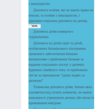
з інвалідністю
Допомога особам, які не мають права на
пенсію, та особам з інвалідністю, і
державна соціальна допомога на догляд
Допомога дітям померлого
годувальника
Допомога на дітей-сиріт та дітей,
позбавлених батьківського піклування,
грошового забезпечення батькам-
вихователям і прийомним батькам за
надання соціальних послуг у дитячих
будинках сімейного типу та прийомних
сім’ях за принципом “гроші ходять за
дитиною”
Тимчасова допомога дітям, батьки яких
ухиляються від сплати аліментів, не мають
можливості утримувати дитину або місце їх
проживання невідоме.