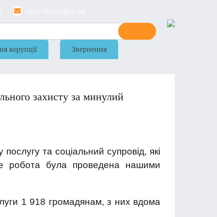
)
dszn@smr.gov.ua
ня корупції
Звернення
льного захисту за минулий
послугу та соціальний супровід, які
аме робота була проведена нашими
слуги 1 918 громадянам, з них вдома