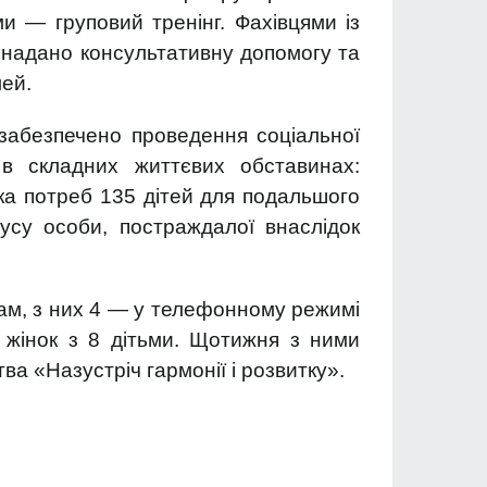
и — груповий тренінг. Фахівцями із
б надано консультативну допомогу та
мей.
забезпечено проведення соціальної
в складних життєвих обставинах:
ка потреб 135 дітей для подальшого
су особи, постраждалої внаслідок
ам, з них 4 — у телефонному режимі
5 жінок з 8 дітьми. Щотижня з ними
ва «Назустріч гармонії і розвитку».