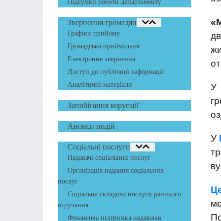
Підсумки роботи департаменту
«
Звернення громадян
Графіки прийому
дв
Громадська приймальня
жи
Електронне звернення
от
Доступ до публічної інформації
Аналітичні матеріали
У
гр
Запобігання корупції
оз
Анонси подій
У
Соціальні послуги
тр
Надавачі соціальних послуг
ву
Організація надання соціальних
послуг
Ц
Соціальна складова послуги раннього
ме
втручання
П
Фінансова підтримка надавачів