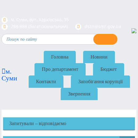
м. Суми, вул. Харкiвська, 35
788-888 (багатоканальний)
dszn@smr.gov.ua
Головна
Новини
Про департамент
Бюджет
м.
Суми
Контакти
Запобігання корупції
Звернення
Запитували – відповідаємо