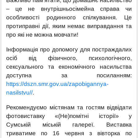
Важливо пам’ятати, що домашнє насильство
– це не внутрiшньосімейна справа чи
особливості родинного спілкування. Це
протиправні дії, яким немає виправдання та
про які не можна мовчати!
Інформація про допомогу для постраждалих
осіб від фізичного, психологічного,
сексуального та економічного насильства
доступна за посиланням:
https://dszn.smr.gov.ua/zapobigannya-
nasilstvu//
.
Рекомендуємо містянам та гостям відвідати
фотовиставку «(Не)помітні історії» у
Сумській міській галереї. Виставка
триватиме по 16 червня з вівторка по