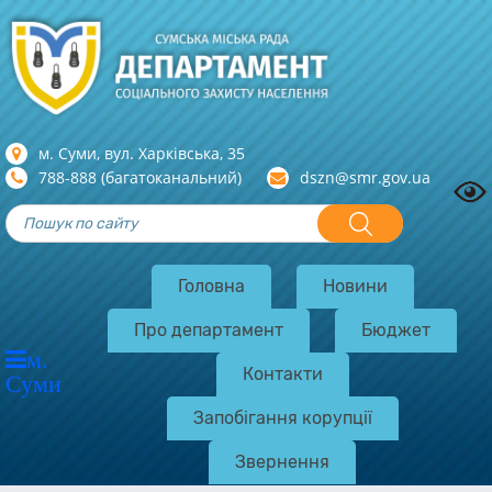
м. Суми, вул. Харкiвська, 35
788-888 (багатоканальний)
dszn@smr.gov.ua
Головна
Новини
Про департамент
Бюджет
м.
Контакти
Суми
Запобігання корупції
Звернення