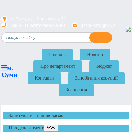
м. Суми, вул. Харкiвська, 35
788-888 (багатоканальний)
dszn@smr.gov.ua
Головна
Новини
Про департамент
Бюджет
м.
Суми
Контакти
Запобігання корупції
Звернення
Запитували – відповідаємо
Про департамент