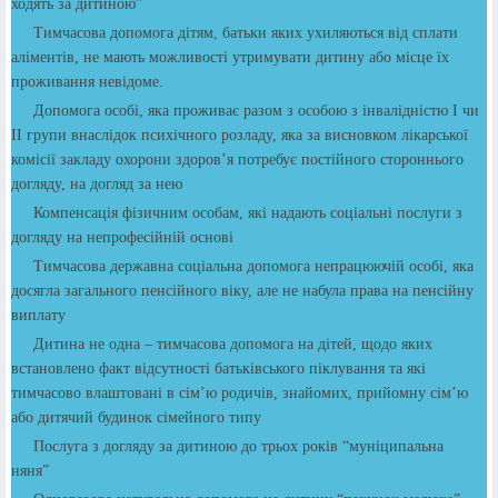
ходять за дитиною”
Тимчасова допомога дітям, батьки яких ухиляються від сплати
аліментів, не мають можливості утримувати дитину або місце їх
проживання невідоме.
Допомога особі, яка проживає разом з особою з інвалідністю І чи
ІІ групи внаслідок психічного розладу, яка за висновком лікарської
комісії закладу охорони здоров’я потребує постійного стороннього
догляду, на догляд за нею
Компенсація фізичним особам, які надають соціальні послуги з
догляду на непрофесійній основі
Тимчасова державна соціальна допомога непрацюючій особі, яка
досягла загального пенсійного віку, але не набула права на пенсійну
виплату
Дитина не одна – тимчасова допомога на дітей, щодо яких
встановлено факт відсутності батьківського піклування та які
тимчасово влаштовані в сім’ю родичів, знайомих, прийомну сім’ю
або дитячий будинок сімейного типу
Послуга з догляду за дитиною до трьох років “муніципальна
няня”