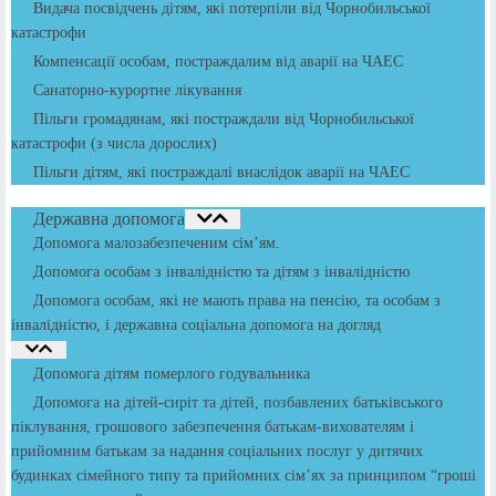
Видача посвідчень дітям, які потерпіли від Чорнобильської
катастрофи
Компенсації особам, постраждалим від аварії на ЧАЕС
Санаторно-курортне лікування
Пільги громадянам, які постраждали від Чорнобильської
катастрофи (з числа дорослих)
Пільги дітям, які постраждалі внаслідок аварії на ЧАЕС
Державна допомога
Допомога малозабезпеченим сім’ям.
Допомога особам з інвалідністю та дітям з інвалідністю
Допомога особам, які не мають права на пенсію, та особам з
інвалідністю, і державна соціальна допомога на догляд
Допомога дітям померлого годувальника
Допомога на дітей-сиріт та дітей, позбавлених батьківського
піклування, грошового забезпечення батькам-вихователям і
прийомним батькам за надання соціальних послуг у дитячих
будинках сімейного типу та прийомних сім’ях за принципом “гроші