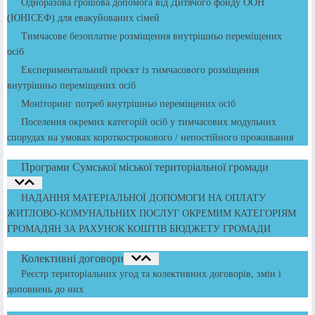
Одноразова грошова допомога від Дитячого фонду ООН
(ЮНІСЕФ) для евакуйованих сімей
Тимчасове безоплатне розміщення внутрішньо переміщених
осіб
Експериментальний проєкт із тимчасового розміщення
внутрішньо переміщених осіб
Моніторинг потреб внутрішньо переміщених осіб
Поселення окремих категорій осіб у тимчасових модульних
спорудах на умовах короткострокового / непостійного проживання
Програми Сумської міської територіальної громади
НАДАННЯ МАТЕРІАЛЬНОЇ ДОПОМОГИ НА ОПЛАТУ
ЖИТЛОВО-КОМУНАЛЬНИХ ПОСЛУГ ОКРЕМИМ КАТЕГОРІЯМ
ГРОМАДЯН ЗА РАХУНОК КОШТІВ БЮДЖЕТУ ГРОМАДИ
Колективні договори
Реєстр територіальних угод та колективних договорів, змін і
доповнень до них