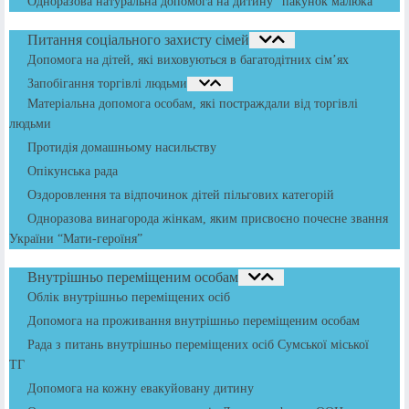
Одноразова натуральна допомога на дитину “пакунок малюка”
Питання соціального захисту сімей
Допомога на дітей, які виховуються в багатодітних сім’ях
Запобігання торгівлі людьми
Матеріальна допомога особам, які постраждали від торгівлі
людьми
Протидія домашньому насильству
Опікунська рада
Оздоровлення та відпочинок дітей пільгових категорій
Одноразова винагорода жінкам, яким присвоєно почесне звання
України “Мати-героїня”
Внутрішньо переміщеним особам
Облік внутрішньо переміщених осіб
Допомога на проживання внутрішньо переміщеним особам
Рада з питань внутрішньо переміщених осіб Сумської міської
ТГ
Допомога на кожну евакуйовану дитину