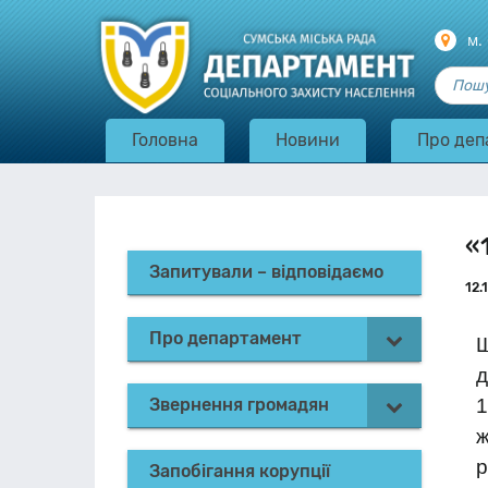
м.
Головна
Новини
Про деп
«
Запитували – відповідаємо
12.
Про департамент
Щ
д
Звернення громадян
1
ж
р
Запобігання корупції