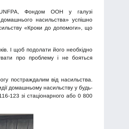
и UNFPA, Фондом ООН у галузі
 домашнього насильства» успішно
асильству «Кроки до допомоги», що
ів. І щоб подолати його необхідно
увати про проблему і не бояться
могу постраждалим від насильства.
идії домашньому насильству у будь-
16-123 зі стаціонарного або 0 800