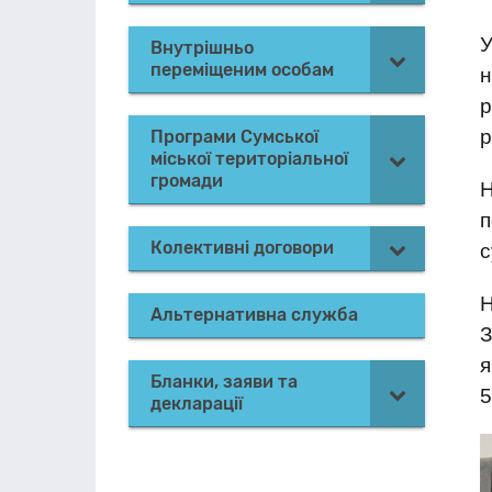
Внутрішньо
переміщеним особам
н
р
р
Програми Сумської
міської територіальної
громади
Н
п
Колективні договори
с
Н
Альтернативна служба
З
я
Бланки, заяви та
5
декларації