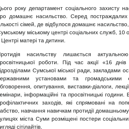
ього року департамент соціального захисту н
ро домашнє насильство. Серед постраждалих 8
ількості сімей, де відбулося домашнє насильство
умському міському центрі соціальних служб, 10 
 Центрі матері та дитини.
Протидія насильству лишається актуальн
росвітницької роботи. Під час акції «16 дні
ідрозділами Сумської міської ради, закладами ос
державними установами та громадськими ор
бговорення, опитування, виставки-діалоги, лекції,
емінари, інформаційні та просвітницькі години.
рофілактичних заходів, які спрямовані на по
абство, навчання навичкам протидії домашньому 
улицях міста Суми розміщені постери соціальних
игляді сітілайтів.