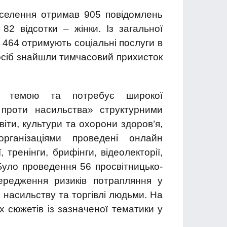
аселення отримав 905 повідомлень
2 відсотки – жінки. Із загальної
, 464 отримують соціальні послуги в
осіб знайшли тимчасовий прихисток
ою темою та потребує широкої
в проти насильства» структурними
віти, культури та охорони здоров’я,
ганізаціями проведені онлайн
 тренінги, брифінги, відеолекторії,
 Було проведення 56 просвітницько-
передження ризиків потрапляння у
насильству та торгівлі людьми. На
 сюжетів із зазначеної тематики у