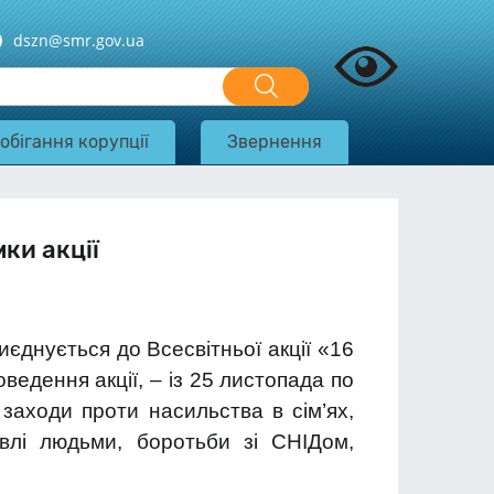
dszn@smr.gov.ua
обігання корупції
Звернення
ки акції
єднується до Всесвітньої акції «16
ведення акції, – із 25 листопада по
 заходи проти насильства в сім’ях,
івлі людьми, боротьби зі СНІДом,