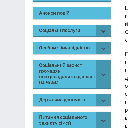
Ц
Анонси подій
п
к
Соціальні послуги
С
у
Особам з інвалідністю
п
Соціальний захист
п
громадян,
постраждалих від аварії
на ЧАЕС
о
с
Державна допомога
п
р
Питання соціального
в
захисту сімей
в