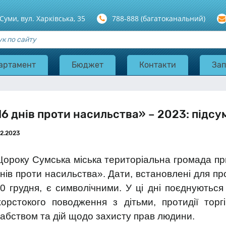
 Суми, вул. Харкiвська, 35
788-888 (багатоканальний)
артамент
Бюджет
Контакти
Зап
16 днів проти насильства» – 2023: підсум
12.2023
ороку Сумська міська територіальна громада при
нів проти насильства». Дати, встановлені для про
0 грудня, є символічними. У ці дні поєднуються
орстокого поводження з дітьми, протидії торг
абством та дій щодо захисту прав людини.