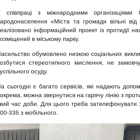
У співпраці з міжнародними організаціям
ародонаселення «Міста та громади вільні від
еалізовано інформаційний проект із протидії н
озміщений в міському парку.
асильство обумовлено низкою соціальних виклик
озбутися стереотипного мислення, не замовч
успільного осуду.
а сьогодні є багато сервісів, які надають допо
окрема, можна звернутися на гарячу лінію з прот
кий час доби. Для цього треба зателефонувати 1
00-335 з мобільного.