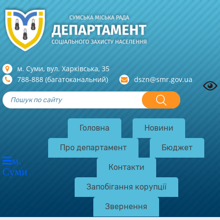
м. Суми, вул. Харкiвська, 35
788-888 (багатоканальний)
dszn@smr.gov.ua
Головна
Новини
Про департамент
Бюджет
м.
Контакти
Суми
Запобігання корупції
Звернення