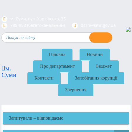
м. Суми, вул. Харкiвська, 35
788-888 (багатоканальний)
dszn@smr.gov.ua
Головна
Новини
Про департамент
Бюджет
м.
Суми
Контакти
Запобігання корупції
Звернення
Запитували – відповідаємо