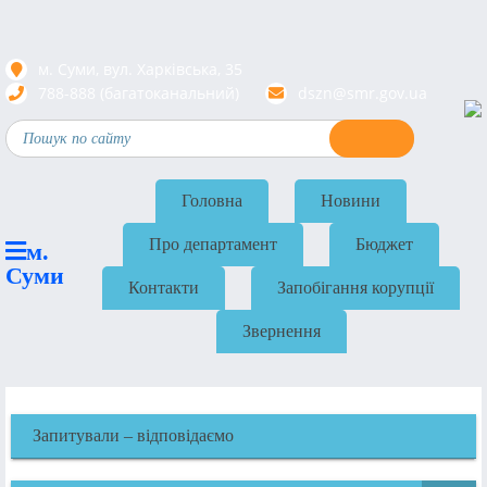
м. Суми, вул. Харкiвська, 35
788-888 (багатоканальний)
dszn@smr.gov.ua
Головна
Новини
Про департамент
Бюджет
м.
Суми
Контакти
Запобігання корупції
Звернення
Запитували – відповідаємо