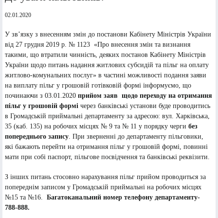
02.01.2020
У зв’язку з внесенням змін до постанови Кабінету Міністрів України
від 27 грудня 2019 р. № 1123 «Про внесення змін та визнання
такими, що втратили чинність, деяких постанов Кабінету Міністрів
України щодо питань надання житлових субсидій та пільг на оплату
житлово-комунальних послуг» в частині можливості подання заяви
на виплату пільг у грошовій готівковій формі інформуємо, що
починаючи з 03.01.2020
прийом заяв щодо переходу на отримання
пільг у грошовій формі
через банківські установи буде проводитись
в Громадській приймальні департаменту за адресою: вул. Харківська,
35 (каб. 135) на робочих місцях № 9 та № 11 у порядку черги
без
попереднього запису
. При зверненні до департаменту пільговики,
які бажають перейти на отримання пільг у грошовій формі, повинні
мати при собі паспорт, пільгове посвідчення та банківські реквізити.
З інших питань стосовно нарахування пільг прийом проводиться за
попереднім записом у Громадській приймальні на робочих місцях
№15 та №16.
Багатоканальний номер телефону департаменту-
788-888.