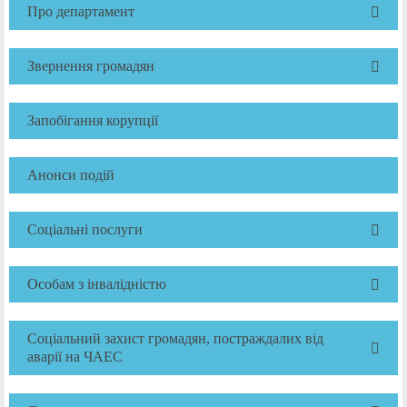
Про департамент
Звернення громадян
Запобігання корупції
Анонси подій
Соціальні послуги
Особам з інвалідністю
Соціальний захист громадян, постраждалих від
аварії на ЧАЕС