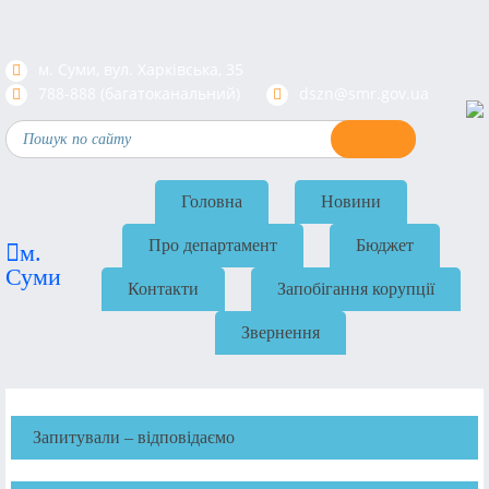
м. Суми, вул. Харкiвська, 35
788-888 (багатоканальний)
dszn@smr.gov.ua
Головна
Новини
Про департамент
Бюджет
м.
Суми
Контакти
Запобігання корупції
Звернення
Запитували – відповідаємо