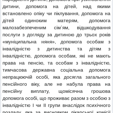
дитини, допомога на дітей, над якими
встановлено опіку чи піклування, допомога на
дітей одиноким матерям, допомога
малозабезпеченим сім`ям, відшкодування
послуги з догляду за дитиною до трьох років
«муніципальна няня», допомога особам з
інвалідністю з дитинства та дітям з
інвалідністю, допомога особам, які не мають
права на пенсію, та особам з інвалідністю,
тимчасова державна соціальна допомога
непрацюючій особі, яка досягла загального
пенсійного віку, але не набула права на
пенсійну виплату, щомісячна грошова
допомога особі, що проживає разом з особою з
інвалідністю I чи II групи внаслідок психічного
розладу, яка за висновком лікарської комісії