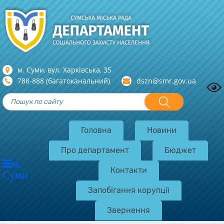
м. Суми, вул. Харкiвська, 35
788-888 (багатоканальний)
dszn@smr.gov.ua
Головна
Новини
Про департамент
Бюджет
м.
Контакти
Суми
Запобігання корупції
Звернення