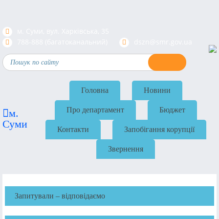
м. Суми, вул. Харкiвська, 35
788-888 (багатоканальний)
dszn@smr.gov.ua
Головна
Новини
Про департамент
Бюджет
м.
Суми
Контакти
Запобігання корупції
Звернення
Запитували – відповідаємо