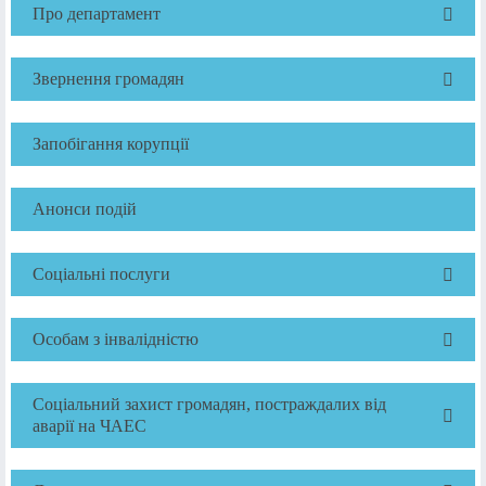
Про департамент
Звернення громадян
Запобігання корупції
Анонси подій
Соціальні послуги
Особам з інвалідністю
Соціальний захист громадян, постраждалих від
аварії на ЧАЕС