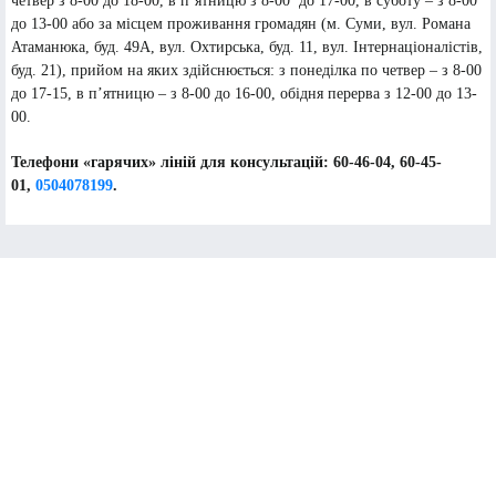
четвер з 8-00 до 18-00, в п’ятницю з 8-00 до 17-00, в суботу – з 8-00
до 13-00 або за місцем проживання громадян (м. Суми, вул. Романа
Атаманюка, буд. 49А, вул. Охтирська, буд. 11, вул. Інтернаціоналістів,
буд. 21), прийом на яких здійснюється: з понеділка по четвер – з 8-00
до 17-15, в п’ятницю – з 8-00 до 16-00, обідня перерва з 12-00 до 13-
00.
Телефони «гарячих» ліній для консультацій: 60-46-04, 60-45-
01,
0504078199
.