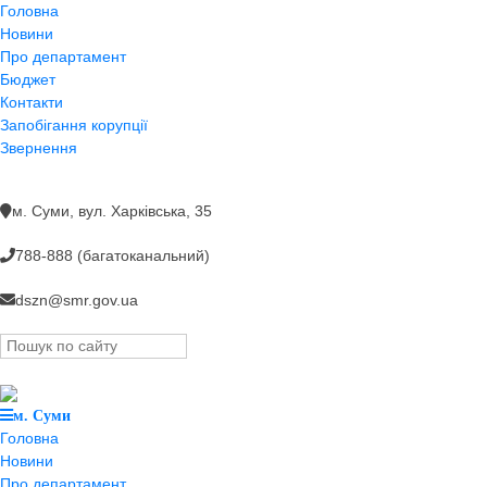
Головна
Новини
Про департамент
Бюджет
Контакти
Запобігання корупції
Звернення
м. Суми, вул. Харкiвська, 35
788-888 (багатоканальний)
dszn@smr.gov.ua
м. Суми
Головна
Новини
Про департамент