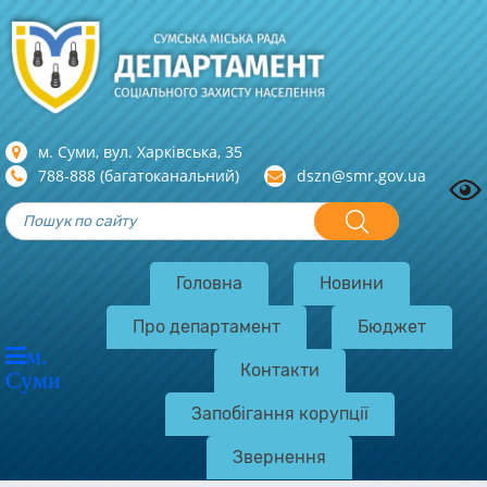
м. Суми, вул. Харкiвська, 35
788-888 (багатоканальний)
dszn@smr.gov.ua
Головна
Новини
Про департамент
Бюджет
м.
Контакти
Суми
Запобігання корупції
Звернення