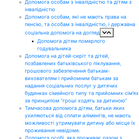
Допомога особам з інвалідністю та дітям з
інвалідністю
Допомога особам, які не мають права на
пенсію, та особам з інвалідністю, і державна
соціальна допомога на догляд
Допомога дітям померлого
годувальника
Допомога на дітей-сиріт та дітей,
позбавлених батьківського піклування,
грошового забезпечення батькам-
вихователям і прийомним батькам за
надання соціальних послуг у дитячих
будинках сімейного типу та прийомних сім’ях
за принципом “гроші ходять за дитиною”
Тимчасова допомога дітям, батьки яких
ухиляються від сплати аліментів, не мають
можливості утримувати дитину або місце їх
проживання невідоме.
Допомога особі, яка проживає разом з