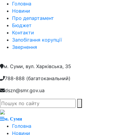
Головна
Новини
Про департамент
Бюджет
Контакти
Запобігання корупції
Звернення
м. Суми, вул. Харкiвська, 35
788-888 (багатоканальний)
dszn@smr.gov.ua
м. Суми
Головна
Новини