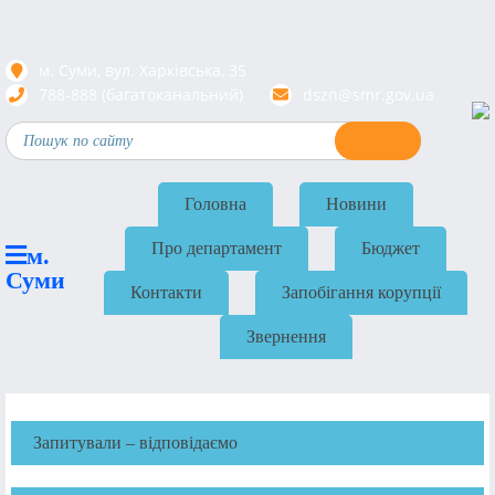
м. Суми, вул. Харкiвська, 35
788-888 (багатоканальний)
dszn@smr.gov.ua
Головна
Новини
Про департамент
Бюджет
м.
Суми
Контакти
Запобігання корупції
Звернення
Запитували – відповідаємо