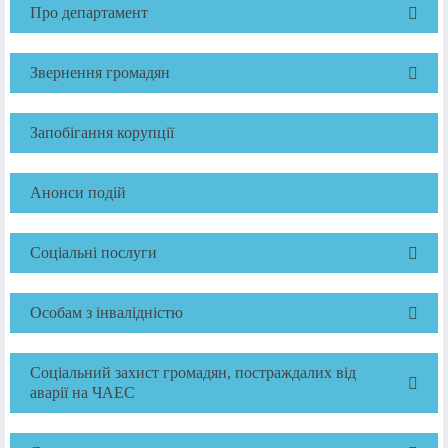
Про департамент
Звернення громадян
Запобігання корупції
Анонси подій
Соціальні послуги
Особам з інвалідністю
Соціальний захист громадян, постраждалих від
аварії на ЧАЕС