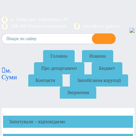
м. Суми, вул. Харкiвська, 35
788-888 (багатоканальний)
dszn@smr.gov.ua
Головна
Новини
Про департамент
Бюджет
м.
Суми
Контакти
Запобігання корупції
Звернення
Запитували – відповідаємо