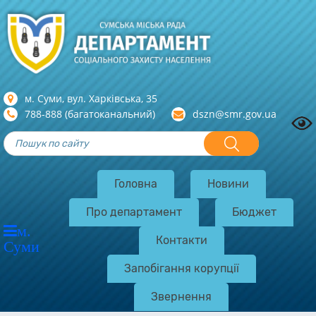
м. Суми, вул. Харкiвська, 35
788-888 (багатоканальний)
dszn@smr.gov.ua
Головна
Новини
Про департамент
Бюджет
м.
Контакти
Суми
Запобігання корупції
Звернення