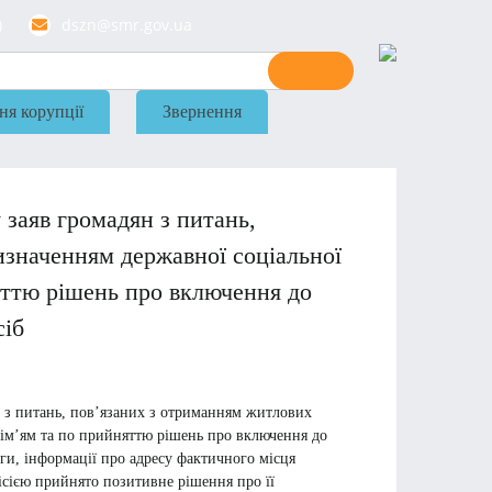
)
dszn@smr.gov.ua
ня корупції
Звернення
у заяв громадян з питань,
изначенням державної соціальної
яттю рішень про включення до
сіб
ян з питань, пов’язаних з отриманням житлових
сім’ям та по прийняттю рішень про включення до
ги, інформації про адресу фактичного місця
місією прийнято позитивне рішення про її