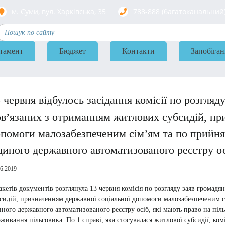
м. Суми, вул. Харкiвська, 35
788-888 (багатоканальний
тамент
Бюджет
Контакти
Запобіган
 червня відбулось засідання комісії по розгляд
в’язаних з отриманням житлових субсидій, пр
помоги малозабезпеченим сім’ям та по прийн
иного державного автоматизованого реєстру о
06.2019
акетів документів розглянула 13 червня комісія по розгляду заяв громад
сидій, призначенням державної соціальної допомоги малозабезпеченим 
ного державного автоматизованого реєстру осіб, які мають право на піль
живання пільговика. По 1 справі, яка стосувалася житлової субсидії, ко