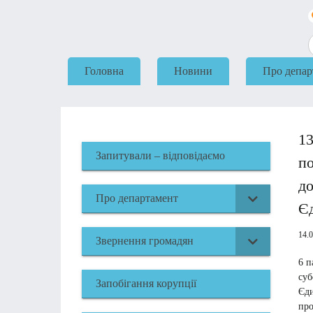
Головна
Новини
Про депар
13
Запитували – відповідаємо
по
до
Про департамент
Єд
14.
Звернення громадян
6 п
суб
Запобігання корупції
Єди
про