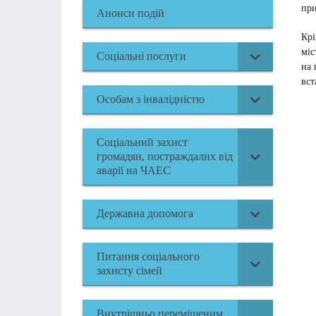
при
Анонси подій
Крі
міс
Соціальні послуги
на 
вст
Особам з інвалідністю
Соціальний захист
громадян, постраждалих від
аварії на ЧАЕС
Державна допомога
Питання соціального
захисту сімей
Внутрішньо переміщеним