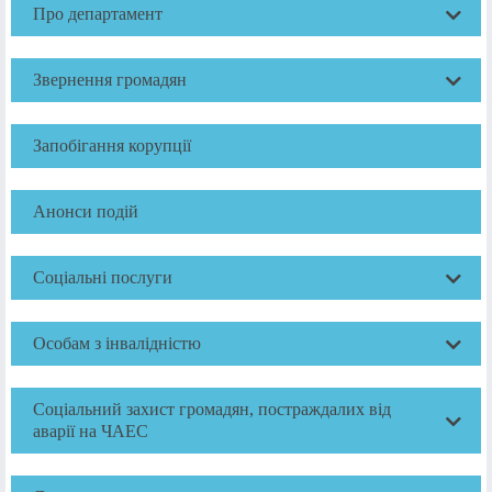
Про департамент
Звернення громадян
Запобігання корупції
Анонси подій
Соціальні послуги
Особам з інвалідністю
Соціальний захист громадян, постраждалих від
аварії на ЧАЕС