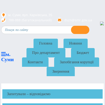
м. Суми, вул. Харкiвська, 35
788-888 (багатоканальний)
dszn@smr.gov.ua
Головна
Новини
Про департамент
Бюджет
м.
Суми
Контакти
Запобігання корупції
Звернення
Запитували – відповідаємо